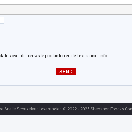
dates over de nieuwste producten en de Leverancier info.
he Snelle Schakelaar Leverancier.
© 2022 - 2025 Shenzhen Fongko Comm