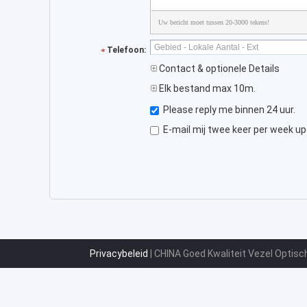
Uw bericht moet tussen 20-3000 tekens!
Telefoon:
Contact & optionele Details
Elk bestand max 10m.
Please reply me binnen 24 uur.
E-mail mij twee keer per week up
Privacybeleid
| CHINA Goed Kwaliteit Vezel Optisc