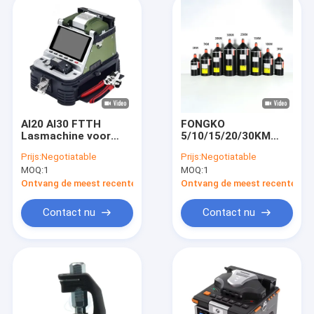
AI20 AI30 FTTH
FONGKO
Lasmachine voor
5/10/15/20/30KM
optische vezels
FPV Drone Optical
Prijs:
Negotiatable
Prijs:
Negotiatable
Splicingmachine voor
Fiber Release Kit
MOQ:
1
MOQ:
1
optische vezels
Ontvang de meest recente Prijs
Ontvang de meest recente Prij
Contact nu
Contact nu