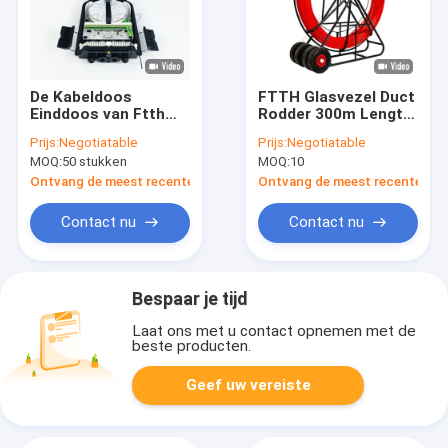
De Kabeldoos
FTTH Glasvezel Duct
Einddoos van Ftth
Rodder 300m Lengte
van de 16 Kernvezel
4.5-18mm Glasvezel
Prijs:
Negotiatable
Prijs:
Negotiatable
Optische voor de
Kabel Trek Duct Rod
MOQ:
50 stukken
MOQ:
10
Splitser van de
Dalingskabel
Ontvang de meest recente Prijs
Ontvang de meest recente Prij
Contact nu
Contact nu
Bespaar je tijd
Laat ons met u contact opnemen met de
beste producten.
Geef uw vereiste