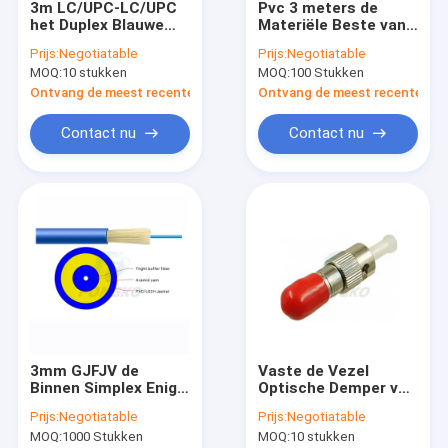
3m LC/UPC-LC/UPC
Pvc 3 meters de
Fabriekstour
het Duplex Blauwe
Materiële Beste van
Koord van het Vezel
Kwaliteits Binnensc
Prijs:
Negotiatable
Prijs:
Negotiatable
Optische
Duplexvezel Optische
Kwaliteitscontrole
MOQ:
10 stukken
MOQ:
100 Stukken
Gepantserde Flard
Patchcord
met Lszh-Jasje
Ontvang de meest recente Prijs
Ontvang de meest recente Prij
Neem contact met ons op
Contact nu
Contact nu
Nieuws
Gevallen
Vezel Optische Snelle Schakelaar
Vezel Optische Splitser
3mm GJFJV de
Vaste de Vezel
Openluchtvezel Optische Kabel
Binnen Simplex Enige
Optische Demper van
Kabel G652D van de
SM 5db ST UPC voor
Binnenvezel Optische Kabel
Prijs:
Negotiatable
Prijs:
Negotiatable
Wijzevezel met
ATM Ethernet
MOQ:
1000 Stukken
MOQ:
10 stukken
LSZH-Schede