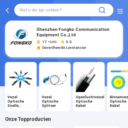
Shenzhen Fongko Communication
Equipment Co.,Ltd
17
5.0
YEARS
Geverifieerde Leverancier
Vezel
Vezel
Openluchtvezel
Binnenvez
Optische
Optische
Optische
Optische
Snelle
Splitser
Kabel
Kabel
Schakelaar
Onze Topproducten