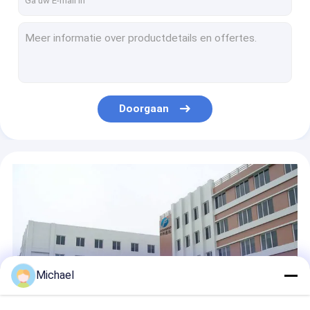
OEM 16 Einddoos van de Kern de Zwarte Horizontale Vezel FTTH voor Huis
Buitenverspreidingsdoos met FTTH-optische vezels IP67
Grey Optic Fiber Access-PLC van de distributiedoos 1*8 Hoge de schakelaar van Splitserssc - kwaliteit 8 boort Vezel Optische Einddoos uit
16 Kernip65 FTTX van de Micro- de Beëindigingsdoos Splitsers Openluchtvezel
De openluchtip65-Sluiting van de de Vezel Optische Las van de Splitsersftth Einddoos
Doorgaan
Doos van de de Vezelbeëindiging van de 16 Kernen de Witte IP55 Vezel Optische Muur Opgezette voor FTTX-Netwerk
Michael