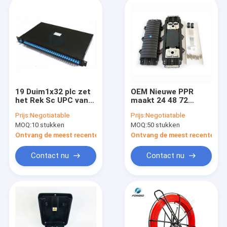
19 Duim1x32 plc zet
OEM Nieuwe PPR
het Rek Sc UPC van
maakt 24 48 72
de Vezel Optisch
Kernen 2 invoerde
Prijs:
Negotiatable
Prijs:
Negotiatable
Splitser op
waterdicht Optische
MOQ:
10 stukken
MOQ:
50 stukken
Gealigneerde de
Lassluiting van de 2
Ontvang de meest recente Prijs
Ontvang de meest recente Prij
outputvezel
Contact nu
Contact nu