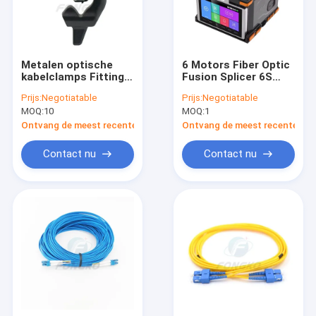
Metalen optische
6 Motors Fiber Optic
kabelclamps Fitting
Fusion Splicer 6S
Accessories Fiber
FTTH Fiber Optic
Prijs:
Negotiatable
Prijs:
Negotiatable
optische kabel
Splicing Machine
MOQ:
10
MOQ:
1
omhulsel Remover
Tool
Ontvang de meest recente Prijs
Ontvang de meest recente Prij
Contact nu
Contact nu
Thuis
Producten
Over Ons