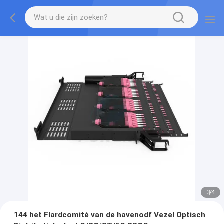
3
/
4
144 het Flardcomité van de havenodf Vezel Optisch