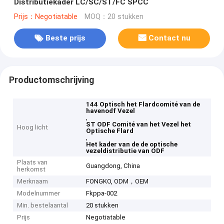
Distributiekader LC/SC/ST/FC SPCC
Prijs：Negotiatable
MOQ：20 stukken
Beste prijs
Contact nu
Productomschrijving
144 Optisch het Flardcomité van de
havenodf Vezel
,
ST ODF Comité van het Vezel het
Hoog licht
Optische Flard
,
Het kader van de de optische
vezeldistributie van ODF
Plaats van
Guangdong, China
herkomst
Merknaam
FONGKO, ODM，OEM
Modelnummer
Fkppa-002
Min. bestelaantal
20 stukken
Prijs
Negotiatable