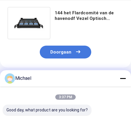
144 het Flardcomité van de
havenodf Vezel Optisch
Distributiekader LC/SC/ST/FC
SPCC
Doorgaan
Geadviseerde Producten
Michael
3:37 PM
Good day, what product are you looking for?