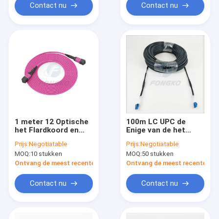
Contact nu
Contact nu
1 meter 12 Optische
100m LC UPC de
het Flardkoord en
Enige van de het
Vlecht Jumper For
Koord Enige Wijze
Prijs:
Negotiatable
Prijs:
Negotiatable
Data Center van de
van het Wijzempo
MOQ:
10 stukken
MOQ:
50 stukken
Kernenom4 MPO
Flard Vezel Jumper
Vezel
Cables GYFJH
Ontvang de meest recente Prijs
Ontvang de meest recente Prij
G657A2
Contact nu
Contact nu