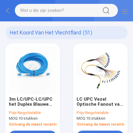
Het Koord Van Het Vlechtflard
(51)
3m LC/UPC-LC/UPC
LC UPC Vezel
het Duplex Blauwe
Optische Fanout van
Koord van het Vezel
de het Koordkabel
Prijs:
Negotiatable
Prijs:
Negotiatable
Optische
van het Vlechtflard
MOQ:
10 stukken
MOQ:
10 stukken
Gepantserde Flard
APC MPO 24 Kern
met Lszh-Jasje
Ontvang de meest recente Prijs
Ontvang de meest recente Prij