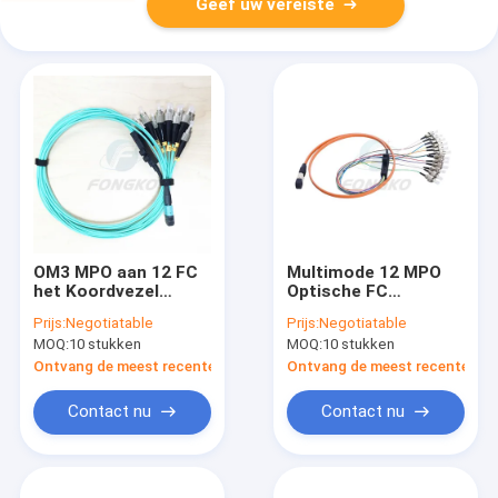
Geef uw vereiste
OM3 MPO aan 12 FC
Multimode 12 MPO
het Koordvezel
Optische FC
Optisch Jumper
Schakelaar van het
Prijs:
Negotiatable
Prijs:
Negotiatable
Connectors van het
Flardkoord voor
MOQ:
10 stukken
MOQ:
10 stukken
Vlechtflard
Cassettemodule
Ontvang de meest recente Prijs
Ontvang de meest recente Prij
Contact nu
Contact nu