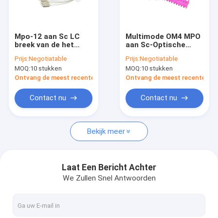
Fabriekstour
Kwaliteitscontrole
Mpo-12 aan Sc LC
Multimode OM4 MPO
breek van de het
aan Sc-Optische
Neem contact met ons op
Koordvezel van het
Kabel 0.9mm van de
Prijs:
Negotiatable
Prijs:
Negotiatable
Vlechtflard Optische
Ventilator uit Vezel
MOQ:
10 stukken
MOQ:
10 stukken
FanOut Kabel uit
mtpfanout
Nieuws
Ontvang de meest recente Prijs
Ontvang de meest recente Prij
Gevallen
Contact nu
Contact nu
Bekijk meer
Vezel Optische Snelle Schakelaar
Vezel Optische Splitser
Laat Een Bericht Achter
We Zullen Snel Antwoorden
Openluchtvezel Optische Kabel
Binnenvezel Optische Kabel