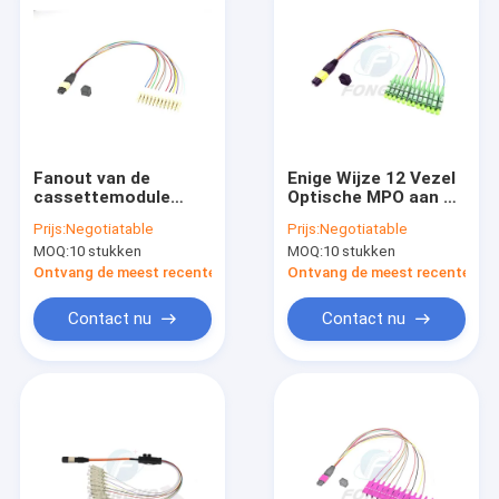
Fanout van de
Enige Wijze 12 Vezel
cassettemodule
Optische MPO aan de
Koord 12 Vezel MPO
Schakelaar van Sc ST
Prijs:
Negotiatable
Prijs:
Negotiatable
van het Vlechtflard
van LC FC
MOQ:
10 stukken
MOQ:
10 stukken
aan LC-Schakelaar
Ontvang de meest recente Prijs
Ontvang de meest recente Prij
Contact nu
Contact nu
Thuis
Producten
Over Ons