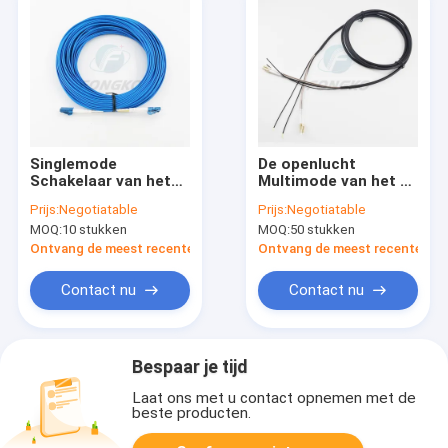
Singlemode
De openlucht
Schakelaar van het
Multimode van het de
het Flardkoord
Vlechtflard van DX LC
Prijs:
Negotiatable
Prijs:
Negotiatable
LC/UPC-LC/UPC van
Duplexkabel van de
MOQ:
10 stukken
MOQ:
50 stukken
de Vezel Optische
het Koordtak 100
Gepantserde Vlecht
Meter
Ontvang de meest recente Prijs
Ontvang de meest recente Prij
Contact nu
Contact nu
Bespaar je tijd
Laat ons met u contact opnemen met de
beste producten.