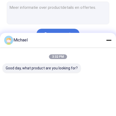
De Einddoos van FTTH
Vezel optische schakelaar
Vezel Optische Adapter
Doorgaan
Vezel Optische Demper
Michael
Het Koord van het vlechtflard
Onze Categorieën
3:32 PM
Sluiting van de vezel de Optische Las
Good day, what product are you looking for?
odf paneel van het vezel het optische flard
DE KAR VAN DE KABELspoel
De Optische Zendontvanger van SFP
Vezel Optische
Vezel Optische
Openluchtveze
Vezel Optisch Hulpmiddelen en Materiaal
Snelle Schakelaar
Splitser
Optische Kabe