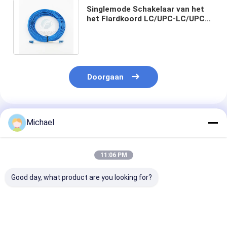
Singlemode Schakelaar van het
het Flardkoord LC/UPC-LC/UPC
van de Vezel Optische
Gepantserde Vlecht
Doorgaan
Geadviseerde Producten
Michael
11:06 PM
Good day, what product are you looking for?
Glasvezel SM Fiber
Fiber Jumper Fiber
2mm 3mm FT