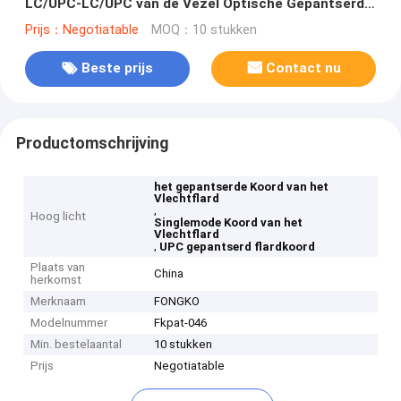
LC/UPC-LC/UPC van de Vezel Optische Gepantserde
Vlecht
Prijs：Negotiatable
MOQ：10 stukken
Beste prijs
Contact nu
Productomschrijving
het gepantserde Koord van het
Vlechtflard
,
Hoog licht
Singlemode Koord van het
Vlechtflard
,
UPC gepantserd flardkoord
Plaats van
China
herkomst
Merknaam
FONGKO
Modelnummer
Fkpat-046
Min. bestelaantal
10 stukken
Prijs
Negotiatable