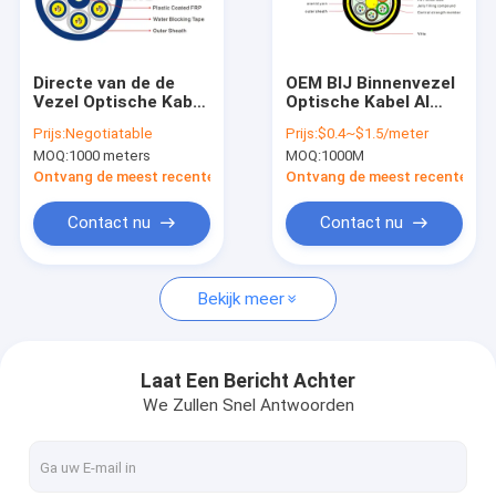
Fabriekstour
Kwaliteitscontrole
Directe van de de
OEM BIJ Binnenvezel
Vezel Optische Kabel
Optische Kabel Al
Neem contact met ons op
van Begrafenis
Diëlektrische
Prijs:
Negotiatable
Prijs:
$0.4~$1.5/meter
Gepantserde Gjasfkv
Zelfstandige
MOQ:
1000 meters
MOQ:
1000M
Binnen Multi de
Luchtkabel ADSS
Nieuws
Kerndraad 24 Kernen
Ontvang de meest recente Prijs
Ontvang de meest recente Prij
Gevallen
Contact nu
Contact nu
Bekijk meer
Vezel Optische Snelle Schakelaar
Vezel Optische Splitser
Laat Een Bericht Achter
We Zullen Snel Antwoorden
Openluchtvezel Optische Kabel
Binnenvezel Optische Kabel