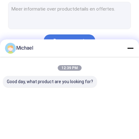
De Einddoos van FTTH
Vezel optische schakelaar
Vezel Optische Adapter
Doorgaan
Vezel Optische Demper
Michael
Het Koord van het vlechtflard
Onze Categorieën
12:39 PM
Sluiting van de vezel de Optische Las
Good day, what product are you looking for?
odf paneel van het vezel het optische flard
DE KAR VAN DE KABELspoel
De Optische Zendontvanger van SFP
Vezel Optische
Vezel Optische
Openluchtveze
Vezel Optisch Hulpmiddelen en Materiaal
Snelle Schakelaar
Splitser
Optische Kabe