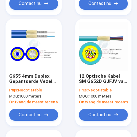
Contact nu
Contact nu
G655 4mm Duplex
12 Optische Kabel
Gepantserde Vezel
SM G652D GJFJV van
Optische Kabel
de kernen de
Prijs:
Negotiatable
Prijs:
Negotiatable
Gjsfjbv voor
Binnenvezel in Bundel
MOQ:
1000 meters
MOQ:
1000 meters
Binnendistributie
Ontvang de meest recente Prijs
Ontvang de meest recente Prij
Contact nu
Contact nu