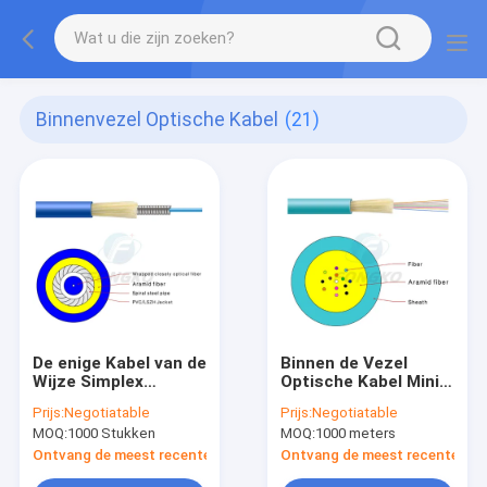
Binnenvezel Optische Kabel
(21)
De enige Kabel van de
Binnen de Vezel
Wijze Simplex
Optische Kabel Mini
Gepantserde
Bundle 24Core van
Prijs:
Negotiatable
Prijs:
Negotiatable
Optische Vezel
FONGKO Gjfv voor
MOQ:
1000 Stukken
MOQ:
1000 meters
GJSFJV met pvc-
Mededeling
Jasje
Ontvang de meest recente Prijs
Ontvang de meest recente Prij