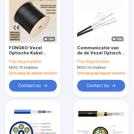
FONGKO-Vezel
Communicatie van
Optische Kabel
de de Vezel Optische
GYXTW GYTA GYTS
Kabel GJXH van de
Prijs:
Negotiatable
Prijs:
Negotiatable
1km per de Daling van
Lszh Enige Kern
MOQ:
10 stukken
MOQ:
10 stukken
Meteradss Ftth
FTTH Binnenvlecht
Ontvang de meest recente Prijs
Ontvang de meest recente Prij
Contact nu
Contact nu
Thuis
Producten
Over Ons