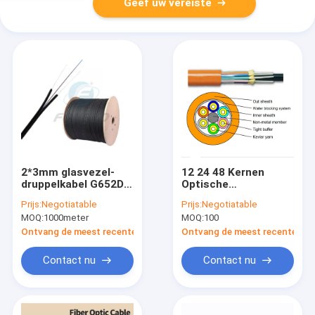
Geef uw vereiste
2*3mm glasvezel-
12 24 48 Kernen
druppelkabel G652D
Optische
G657A GJXH FTTH-
breakoutkabel G
Prijs:
Negotiatable
Prijs:
Negotiatable
platkabel
657A1 OM3 OM4 LC
MOQ:
1000meter
MOQ:
100
SC ST FC connector
Ontvang de meest recente Prijs
Ontvang de meest recente Prij
Contact nu
Contact nu