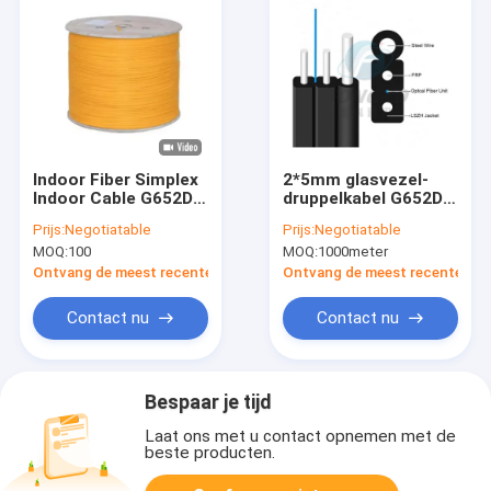
Indoor Fiber Simplex
2*5mm glasvezel-
Indoor Cable G652D
druppelkabel G652D
LSZH 3.0mm GJFJV
G657A
Prijs:
Negotiatable
Prijs:
Negotiatable
Fiber Optic
Buitenvlakkabel
MOQ:
100
MOQ:
1000meter
Communication
Cable
Ontvang de meest recente Prijs
Ontvang de meest recente Prij
Contact nu
Contact nu
Bespaar je tijd
Laat ons met u contact opnemen met de
beste producten.