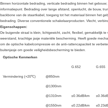
Binnen horizontale bedrading, verticale bedrading binnen het gebouw;
informatiepunt. Bedrading over lange afstand, openlucht, de bouw, tru
backbone van de staartkabel, toegang tot het materiaal binnen het gebo
bedrading. Diverse conventionele schakelaarproducten. Vlecht, verbin
Eigenschappen:
De buigende straal is klein, lichtgewicht, zacht, flexibel, gemakkelijk 
weerstand, krachtige jasje materiële bescherming. Heeft goede mecha
om de optische kabelcompressie en de anti-rattencapaciteit te verbete
buitenjasje om goede veiligheidsbescherming te bieden.
Optische Kenmerken
G.652
G.655
Vermindering (+20℃)
@850nm
@1300nm
@1310nm
≤0.36dB/km
≤0.36d
@1550nm
≤0.22dB/km
≤0.23d