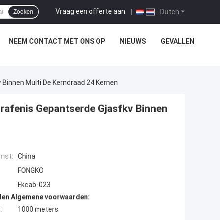
Vraag een offerte aan
|
Dutch
Zoeken
NEEM CONTACT MET ONS OP
NIEUWS
GEVALLEN
 Binnen Multi De Kerndraad 24 Kernen
grafenis Gepantserde Gjasfkv Binnen
mst:
China
FONGKO
Fkcab-023
den Algemene voorwaarden:
:
1000 meters