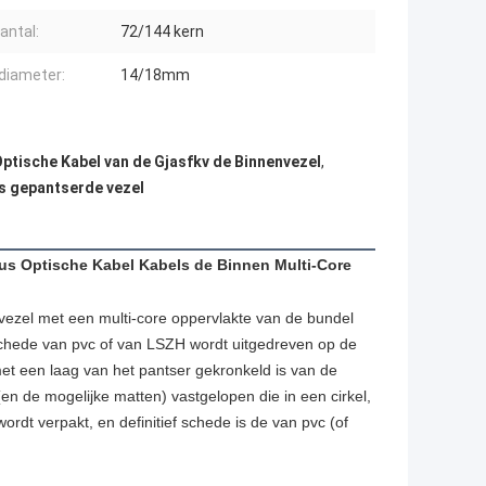
antal:
72/144 kern
diameter:
14/18mm
ptische Kabel van de Gjasfkv de Binnenvezel
,
is gepantserde vezel
us Optische Kabel Kabels de Binnen Multi-Core
dvezel met een multi-core oppervlakte van de bundel
schede van pvc of van LSZH wordt uitgedreven op de
t een laag van het pantser gekronkeld is van de
en de mogelijke matten) vastgelopen die in een cirkel,
dt verpakt, en definitief schede is de van pvc (of