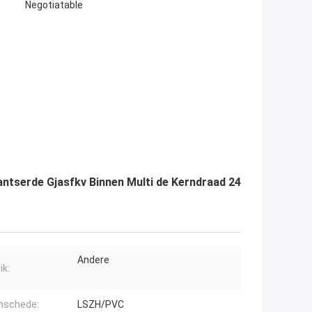
Negotiatable
antserde Gjasfkv Binnen Multi de Kerndraad 24
Andere
ik:
nschede:
LSZH/PVC