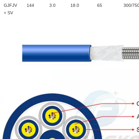
GJFJV
144
3.0
18.0
65
300/75
+ SV