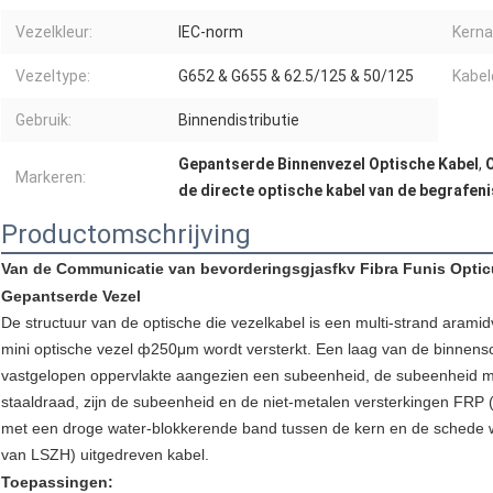
Vezelkleur:
IEC-norm
Kerna
Vezeltype:
G652 & G655 & 62.5/125 & 50/125
Kabel
Gebruik:
Binnendistributie
Gepantserde Binnenvezel Optische Kabel
,
O
Markeren:
de directe optische kabel van de begrafen
Productomschrijving
Van de Communicatie van bevorderingsgjasfkv Fibra Funis Optic
Gepantserde Vezel
De structuur van de optische die vezelkabel is een multi-strand arami
mini optische vezel ф250μm wordt versterkt. Een laag van de binnen
vastgelopen oppervlakte aangezien een subeenheid, de subeenheid me
staaldraad, zijn de subeenheid en de niet-metalen versterkingen FRP (
met een droge water-blokkerende band tussen de kern en de schede wor
van LSZH) uitgedreven kabel.
Toepassingen: