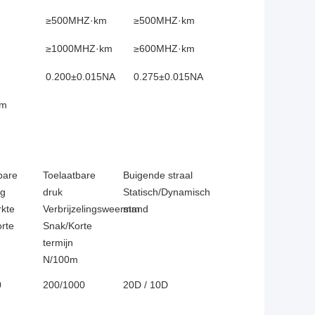
≥500MHZ·km
≥500MHZ·km
≥1000MHZ·km
≥600MHZ·km
0.200±0.015NA
0.275±0.015NA
nm
bare
Toelaatbare
Buigende straal
ng
druk
Statisch/Dynamisch
rkte
Verbrijzelingsweerstand
mm
rte
Snak/Korte
termijn
N/100m
0
200/1000
20D / 10D