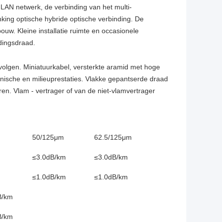
 LAN netwerk, de verbinding van het multi-
nking optische hybride optische verbinding. De
uw. Kleine installatie ruimte en occasionele
dingsdraad.
te volgen. Miniatuurkabel, versterkte aramid met hoge
nische en milieuprestaties. Vlakke gepantserde draad
ren. Vlam - vertrager of van de niet-vlamvertrager
50/125μm
62.5/125μm
≤3.0dB/km
≤3.0dB/km
≤1.0dB/km
≤1.0dB/km
B/km
B/km