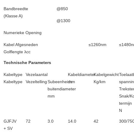
Bandbreedte
@850
(Klasse A)
@1300
Numerieke Opening
Kabel Afgesneden
≤1260nm
≤1480
Golflengte λcc
Technische Parameters
Kabeltype
Vezelaantal
Kabeldiameter
Kabelgewicht
Toelaat
Kabeltype
Vezeltelling
Subeenheids
mm
Kg/km
spanni
buitendiameter
Trekste
mm
Snak/Ko
termijn
N
GJFJV
72
3.0
14.0
42
300/75
+ SV