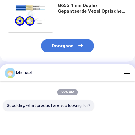
G655 4mm Duplex
Gepantserde Vezel Optische
Kabel Gjsfjbv voor
Binnendistributie
Doorgaan
Geadviseerde Producten
Michael
6:26 AM
Good day, what product are you looking for?
Indoor Fiber Simplex
2*3mm glasvezel-
2*5mm glasvez