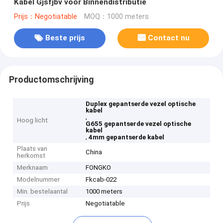
Kabel Gjsfjbv voor Binnendistributie
Prijs：Negotiatable
MOQ：1000 meters
Beste prijs
Contact nu
Productomschrijving
Duplex gepantserde vezel optische
kabel
,
Hoog licht
G655 gepantserde vezel optische
kabel
,
4mm gepantserde kabel
Plaats van
China
herkomst
Merknaam
FONGKO
Modelnummer
Fkcab-022
Min. bestelaantal
1000 meters
Prijs
Negotiatable