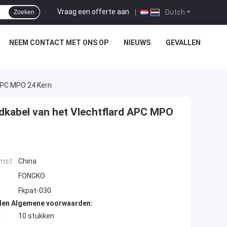
Vraag een offerte aan
|
Dutch
Zoeken
NEEM CONTACT MET ONS OP
NIEUWS
GEVALLEN
APC MPO 24 Kern
dkabel van het Vlechtflard APC MPO
mst:
China
FONGKO
Fkpat-030
den Algemene voorwaarden:
:
10 stukken