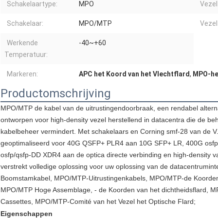
Schakelaartype:
MPO
Vezelt
Schakelaar:
MPO/MTP
Vezel
Werkende
-40~+60
Temperatuur:
Markeren:
APC het Koord van het Vlechtflard
,
MPO-het
Productomschrijving
MPO/MTP de kabel van de uitrustingendoorbraak, een rendabel alterna
ontworpen voor high-density vezel herstellend in datacentra die de b
kabelbeheer vermindert. Met schakelaars en Corning smf-28 van de V.
geoptimaliseerd voor 40G QSFP+ PLR4 aan 10G SFP+ LR, 400G osf
osfp/qsfp-DD XDR4 aan de optica directe verbinding en high-densit
verstrekt volledige oplossing voor uw oplossing van de datacentrumi
Boomstamkabel, MPO/MTP-Uitrustingenkabels, MPO/MTP-de Koorden va
MPO/MTP Hoge Assemblage, - de Koorden van het dichtheidsflard,
Cassettes, MPO/MTP-Comité van het Vezel het Optische Flard;
Eigenschappen