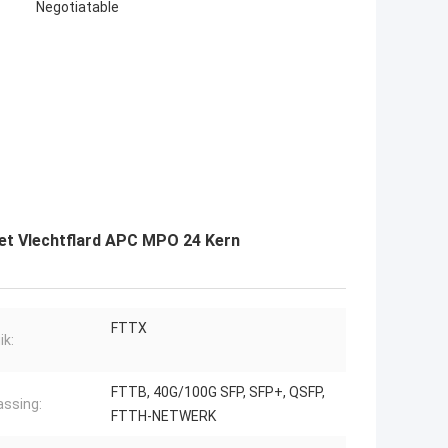
Negotiatable
het Vlechtflard APC MPO 24 Kern
FTTX
ik:
FTTB, 40G/100G SFP, SFP+, QSFP,
ssing:
FTTH-NETWERK