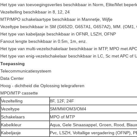
Het type van toevoegingsverlies beschikbaar in Norm, Elite/Met beperk
Vezeltelling beschikbaar in 8, 12, 24
MTP/MPO schakelaartype beschikbaar in Mannetje, Wijfje
Vezeltype beschikbaar in SM (G652D, G657A1, G657A2), MM. (OM1
Het type van kabeljasje beschikbaar in OFNR, LSZH, OFNP
Fanout lengte beschikbaar in 0.5m, 1m, enz.
Het type van multi-vezelschakelaar beschikbaar in MTP, MPO met APC
Het type van enig-vezelschakelaar beschikbaar in LC, Sc met APC of
Toepassing
Telecommunicatiesysteem
Data Center
Hoog - dichtheid die Oplossing telegraferen
MPO/MTP cassette
Vezeltelling
8F, 12F, 24F
Vezeltype
SM/MM/OM3/OM4
Schakelaars
MPO of MTP
Kabelkleur
Aqua, Gele Sinaasappel, Groen, Rood, Blauw,
Kabeljasje
Pvc, LSZH, Voltallige vergadering (OFNP), P