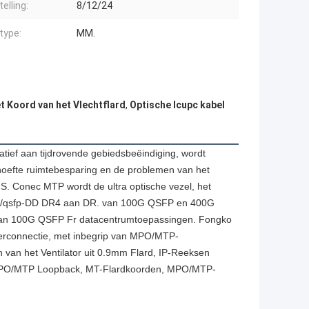
elling:
8/12/24
type:
MM.
 Koord van het Vlechtflard
,
Optische lcupc kabel
tief aan tijdrovende gebiedsbeëindiging, wordt
ehoefte ruimtebesparing en de problemen van het
S. Conec MTP wordt de ultra optische vezel, het
p/qsfp-DD DR4 aan DR. van 100G QSFP en 400G
y van 100G QSFP Fr datacentrumtoepassingen. Fongko
nterconnectie, met inbegrip van MPO/MTP-
n het Ventilator uit 0.9mm Flard, IP-Reeksen
 MPO/MTP Loopback, MT-Flardkoorden, MPO/MTP-