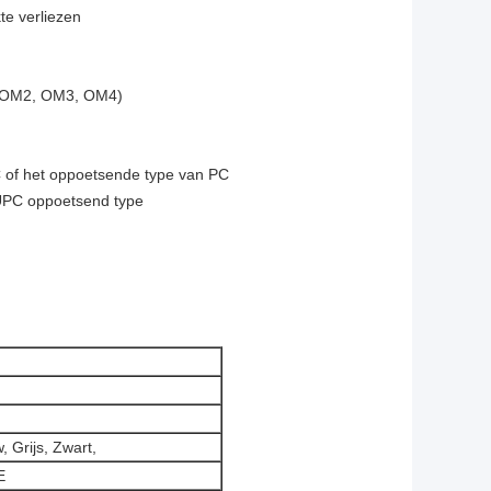
te verliezen
, OM2, OM3, OM4)
 of het oppoetsende type van PC
 UPC oppoetsend type
 Grijs, Zwart,
E