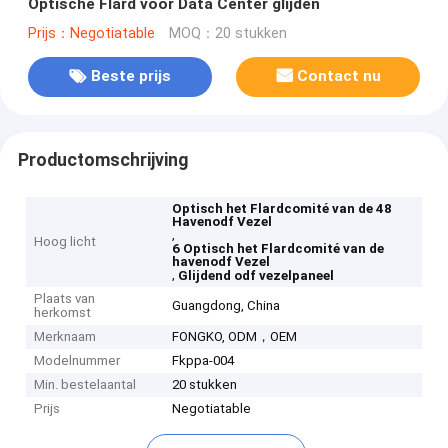
Optische Flard voor Data Center glijden
Prijs：Negotiatable
MOQ：20 stukken
Beste prijs
Contact nu
Productomschrijving
Optisch het Flardcomité van de 48
Havenodf Vezel
,
Hoog licht
6 Optisch het Flardcomité van de
havenodf Vezel
,
Glijdend odf vezelpaneel
Plaats van
Guangdong, China
herkomst
Merknaam
FONGKO, ODM，OEM
Modelnummer
Fkppa-004
Min. bestelaantal
20 stukken
Prijs
Negotiatable