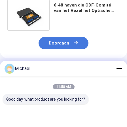
6-48 haven die ODF-Comité
van het Vezel het Optische
Flard voor Data Center glijden
Doorgaan
Geadviseerde Producten
Michael
11:58 AM
Good day, what product are you looking for?
1U 144Core Simple
Intelligente
12 / 24 de kern