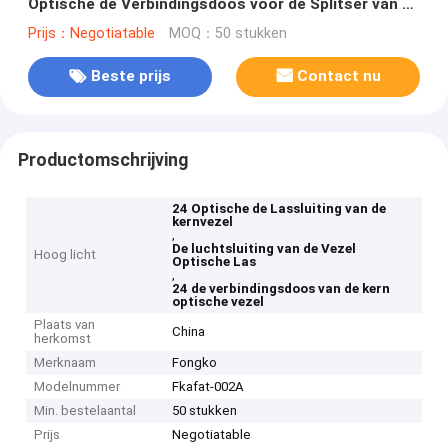
Optische de Verbindingsdoos voor de Splitser van de
Staalbuis
Prijs：Negotiatable
MOQ：50 stukken
Beste prijs
Contact nu
Productomschrijving
24 Optische de Lassluiting van de
kernvezel
,
De luchtsluiting van de Vezel
Hoog licht
Optische Las
,
24 de verbindingsdoos van de kern
optische vezel
Plaats van
China
herkomst
Merknaam
Fongko
Modelnummer
Fkafat-002A
Min. bestelaantal
50 stukken
Prijs
Negotiatable