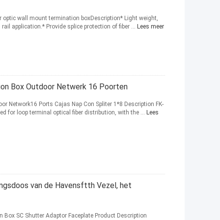
r optic wall mount termination boxDescription* Light weight,
rail application.* Provide splice protection of fiber ...
Lees meer
tion Box Outdoor Netwerk 16 Poorten
or Network16 Ports Cajas Nap Con Spliter 1*8 Description FK-
 for loop terminal optical fiber distribution, with the ...
Lees
ngsdoos van de Havensftth Vezel, het
 Box SC Shutter Adaptor Faceplate Product Description