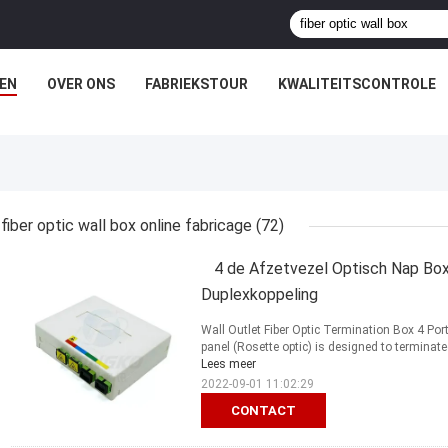
EN
OVER ONS
FABRIEKSTOUR
KWALITEITSCONTROLE
fiber optic wall box online fabricage
(72)
4 de Afzetvezel Optisch Nap Bo
Duplexkoppeling
Wall Outlet Fiber Optic Termination Box 4 Port
panel (Rosette optic) is designed to terminate
Lees meer
2022-09-01 11:02:29
CONTACT