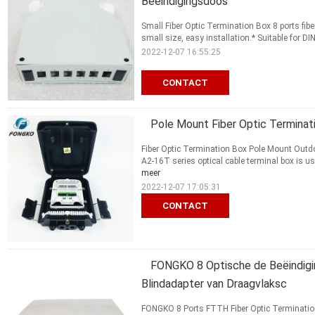
Beëindigingsdoos
Small Fiber Optic Termination Box 8 ports fibe
small size, easy installation.* Suitable for DIN 
2022-12-07 16:55:25
CONTACT
Pole Mount Fiber Optic Termina
Fiber Optic Termination Box Pole Mount Outdo
A2-16T series optical cable terminal box is used
meer
2022-12-07 17:05:31
CONTACT
FONGKO 8 Optische de Beëindigi
Blindadapter van Draagvlaksc
FONGKO 8 Ports FTTH Fiber Optic Termination