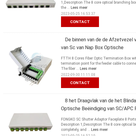
1,Description The 8 core optical branching b
the ...
Lees meer
2023-05-25 16:53:37
CONTACT
De binnen van de de Afzetvezel 
van Sc van Nap Box Optische
FTTH 8 Cores Fiber Optic Termination Box wi
termination point for the feeder cable to co
The fiber ...
Lees meer
2022-09-30 11:11:08
CONTACT
8 het Draagvlak van de het Blind
Optische Beëindiging van SC/APC
FONGKO SC Shutter Adaptor Faceplate 8 Port
Description 1,Description The 8 core optical
completely, and ...
Lees meer
2023-05-25 16:52:10