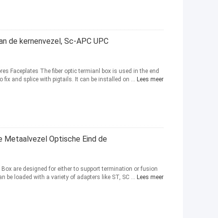
van de kernenvezel, Sc-APC UPC
es Faceplates The fiber optic termianl box is used in the end
 fix and splice with pigtails. It can be installed on ...
Lees meer
e Metaalvezel Optische Eind de
e Box are designed for either to support termination or fusion
can be loaded with a variety of adapters like ST, SC ...
Lees meer