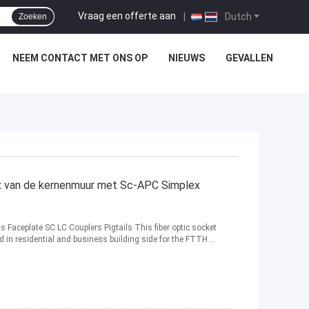
Vraag een offerte aan
|
Dutch
Zoeken
NEEM CONTACT MET ONS OP
NIEUWS
GEVALLEN
x van de kernenmuur met Sc-APC Simplex
s Faceplate SC LC Couplers Pigtails This fiber optic socket
d in residential and business building side for the FTTH ...