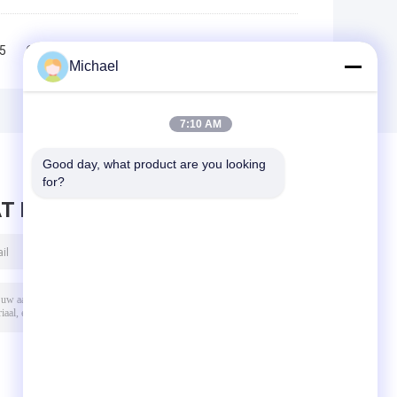
5
6
7
8
>>
>|
Michael
7:10 AM
Good day, what product are you looking 
for?
T BERICHT ACHTER