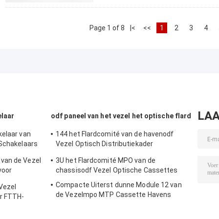
Page 1 of 8
|<
<<
1
2
3
4
LAA
elaar
odf paneel van het vezel het optische flard
kelaar van
144 het Flardcomité van de havenodf
 Schakelaars
Vezel Optisch Distributiekader
LC/SC/ST/FC SPCC
van de Vezel
3U het Flardcomité MPO van de
voor
chassisodf Vezel Optische Cassettes
Compacte Uiterst dunne Module 12 van
Vezel
de Vezelmpo MTP Cassette Havens
or FTTH-