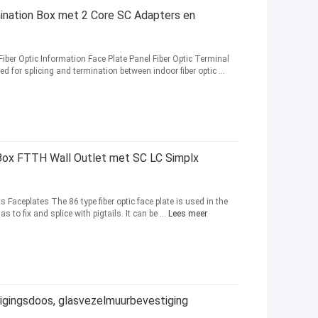
ination Box met 2 Core SC Adapters en
er Optic Information Face Plate Panel Fiber Optic Terminal
ed for splicing and termination between indoor fiber optic ...
 Box FTTH Wall Outlet met SC LC Simplx
s Faceplates The 86 type fiber optic face plate is used in the
s to fix and splice with pigtails. It can be ...
Lees meer
digingsdoos, glasvezelmuurbevestiging