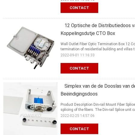
CONTACT
12 Optische de Distributiedoos 
Koppelingsdutje CTO Box
Wall Outlet Fiber Optic Termination Box 12 Cor
termination of residential building and villas to
2022-09-01 11:16:33
CONTACT
Simplex van de de Dooslas van d
Beëindigingsdoos
Product Description Din-rail Mount Fiber Splic
splicing of the fibers. The Din-rail Splice unit 
2022-02-25 14:57:06
CONTACT