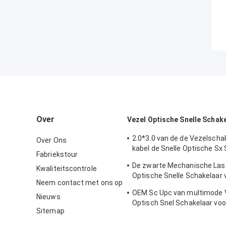
Over
Vezel Optische Snelle Schak
2.0*3.0 van de de Vezelscha
Over Ons
kabel de Snelle Optische Sx
Fabriekstour
van de de Fusielas van Sm
De zwarte Mechanische Las 
Kwaliteitscontrole
Optische Snelle Schakelaar 
Neem contact met ons op
Telecommuincation
OEM Sc Upc van multimode 
Nieuws
Optisch Snel Schakelaar vo
Sitemap
Mededeling FKSU017