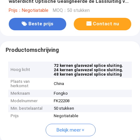
waterdicht Optische Gealigneerde de Lassluiting van
de 2 outputvezel
Prijs：Negotiatable
MOQ：50 stukken
Beste prijs
Contact nu
Productomschrijving
,
72 kernen glasvezel splice sluiting
Hoog licht
,
24 kernen glasvezel splice sluiting
48 kernen glasvezel splice sluiting
Plaats van
China
herkomst
Merknaam
Fongko
Modelnummer
FK22208
Min. bestelaantal
50 stukken
Prijs
Negotiatable
Bekijk meer