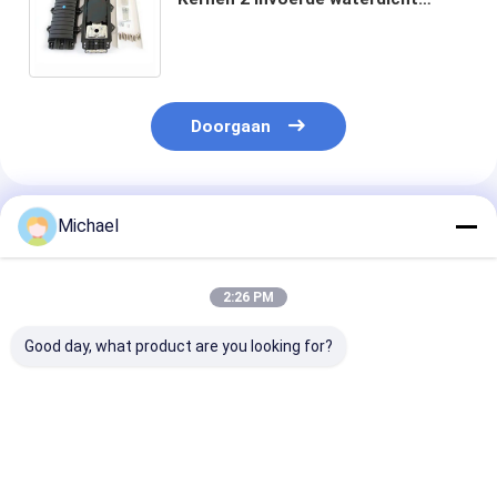
Optische Gealigneerde de
Lassluiting van de 2 outputvezel
Doorgaan
Geadviseerde Producten
Michael
2:26 PM
Good day, what product are you looking for?
FONGKO 1 In 1 Out
Gealigneerde het
Bevorderings
IP68 6 12 Kernen
type van
Maximumfusi
Dome Glasvezel
fabriekslevering
144Cores 2 In
Lasmof Sluiting Put
OEM 48/96/144Cores
Sluiting van de