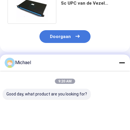
Sc UPC van de Vezel
Optisch Splitser op
Doorgaan
Geadviseerde Producten
Michael
9:20 AM
Good day, what product are you looking for?
FONGKO 12-aderige
12 Kleuren G.657A1
Double Window
0,9 mm G652D PVC
Glasvezel Pigtails SC
Optic Fbt Mini
glasvezel pigtail
APC UPC LSZH
Coupler Spl z