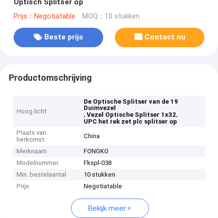
Optisch Splitser op
Prijs：Negotiatable
MOQ：10 stukken
Beste prijs
Contact nu
Productomschrijving
De Optische Splitser van de 19
Duimvezel
Hoog licht
,
,
Vezel Optische Splitser 1x32
UPC het rek zet plc splitser op
Plaats van
China
herkomst
Merknaam
FONGKO
Modelnummer
Fkspl-038
Min. bestelaantal
10 stukken
Prijs
Negotiatable
Bekijk meer