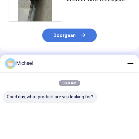
met Schakelaars
Doorgaan
Geadviseerde Producten
Michael
3:49 AM
Good day, what product are you looking for?
FONGKO 12-aderige
12 Kleuren G.657A1
Double Window
0,9 mm G652D PVC
Glasvezel Pigtails SC
Optic Fbt Mini
glasvezel pigtail
APC UPC LSZH
Coupler Spl z
bundel pigtail LC FC
Jacket FTTH 0.9MM
connector 13