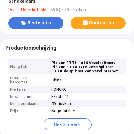
Schakelaars
Prijs：Negotiatable
MOQ：50 stukken
Beste prijs
Contact nu
Productomschrijving
,
Plc van FTTH 1x16 Vezelsplitser
Hoog licht
,
Plc van FTTX 1x16 Vezelsplitser
FTTX-de splitser van vezelinternet
Plaats van
China
herkomst
Merknaam
FONGKO
Modelnummer
Fkspl-041
Min. bestelaantal
50 stukken
Prijs
Negotiatable
Bekijk meer