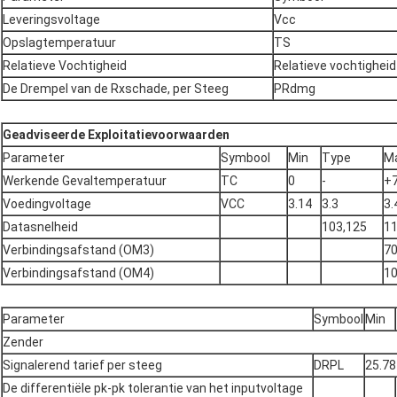
Leveringsvoltage
Vcc
Opslagtemperatuur
TS
Relatieve Vochtigheid
Relatieve vochtigheid
De Drempel van de Rxschade, per Steeg
PRdmg
Geadviseerde Exploitatievoorwaarden
Parameter
Symbool
Min
Type
M
Werkende Gevaltemperatuur
TC
0
-
+
Voedingvoltage
VCC
3.14
3.3
3.
Datasnelheid
103,125
1
Verbindingsafstand (OM3)
7
Verbindingsafstand (OM4)
1
Parameter
Symbool
Min
Zender
Signalerend tarief per steeg
DRPL
25.78
De differentiële pk-pk tolerantie van het inputvoltage