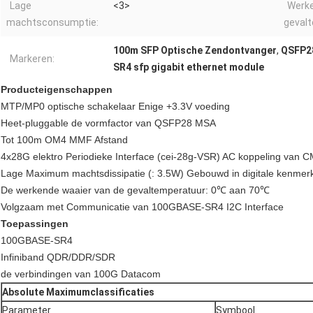
Lage
<3>
Werk
machtsconsumptie:
gevalt
100m SFP Optische Zendontvanger
,
QSFP28
Markeren:
SR4 sfp gigabit ethernet module
Producteigenschappen
MTP/MP0 optische schakelaar Enige +3.3V voeding
Heet-pluggable de vormfactor van QSFP28 MSA
Tot 100m OM4 MMF Afstand
4x28G elektro Periodieke Interface (cei-28g-VSR) AC koppeling van C
Lage Maximum machtsdissipatie (: 3.5W) Gebouwd in digitale kenmerk
De werkende waaier van de gevaltemperatuur: 0℃ aan 70℃
Volgzaam met Communicatie van 100GBASE-SR4 I2C Interface
Toepassingen
100GBASE-SR4
Infiniband QDR/DDR/SDR
de verbindingen van 100G Datacom
Absolute Maximumclassificaties
Parameter
Symbool