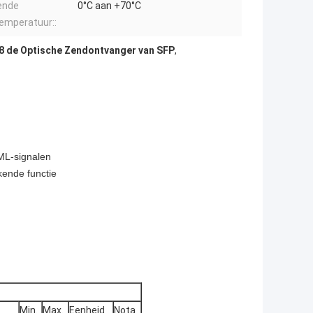
ende
0°C aan +70°C
emperatuur::
 de Optische Zendontvanger van SFP
,
ML-signalen
ende functie
Min.
Max.
Eenheid
Nota