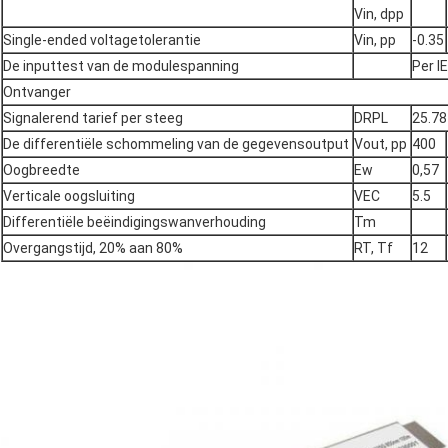
Vin, dpp
Single-ended voltagetolerantie
Vin, pp
-0.35
De inputtest van de modulespanning
Per I
Ontvanger
Signalerend tarief per steeg
DRPL
25.78
De differentiële schommeling van de gegevensoutput
Vout, pp
400
Oogbreedte
Ew
0,57
Verticale oogsluiting
VEC
5.5
Differentiële beëindigingswanverhouding
Tm
Overgangstijd, 20% aan 80%
RT, Tf
12