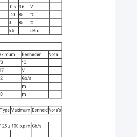
-0.5
3.6
V
-40
85
°C
0
85
%
5.5
dBm
aximum
Eenheden
Nota
70
°C
47
V
12
Gb/s
0
m
00
m
Type
Maximum
Eenheid
Nota's
125 ± 100 p.p.m.
Gb/s