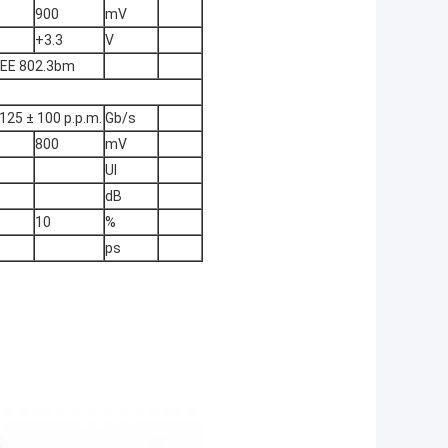
900
mV
+3.3
V
EEE 802.3bm
125 ± 100 p.p.m.
Gb/s
800
mV
UI
dB
10
%
ps