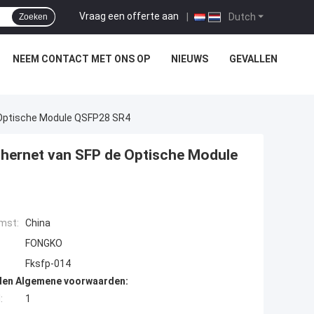
Vraag een offerte aan
|
Dutch
Zoeken
NEEM CONTACT MET ONS OP
NIEUWS
GEVALLEN
 Optische Module QSFP28 SR4
hernet van SFP de Optische Module
mst:
China
FONGKO
Fksfp-014
den Algemene voorwaarden:
:
1