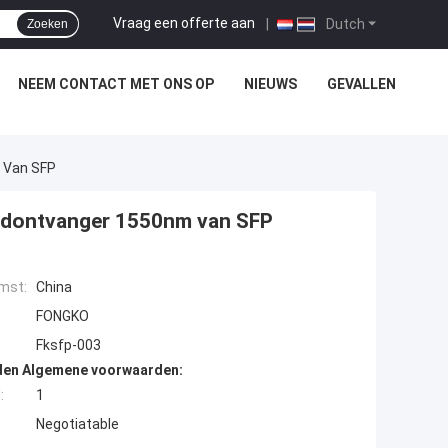
Vraag een offerte aan
|
Dutch
Zoeken
NEEM CONTACT MET ONS OP
NIEUWS
GEVALLEN
 Van SFP
endontvanger 1550nm van SFP
mst:
China
FONGKO
Fksfp-003
den Algemene voorwaarden:
:
1
Negotiatable