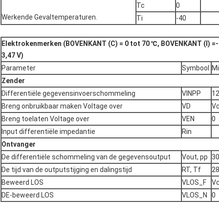
Tc
0
Werkende Gevaltemperaturen.
Ti
-40
Elektrokenmerken (BOVENKANT (C) = 0 tot 70 ℃, BOVENKANT (I) =--
3,47 V)
Parameter
Symbool
Mi
Zender
Differentiële gegevensinvoerschommeling
VINPP
1
Breng onbruikbaar maken Voltage over
VD
Vc
Breng toelaten Voltage over
VEN
0
Input differentiële impedantie
Rin
Ontvanger
De differentiële schommeling van de gegevensoutput
Vout, pp
3
De tijd van de outputstijging en dalingstijd
RT, Tf
2
Beweerd LOS
VLOS_F
Vc
DE-beweerd LOS
VLOS_N
0