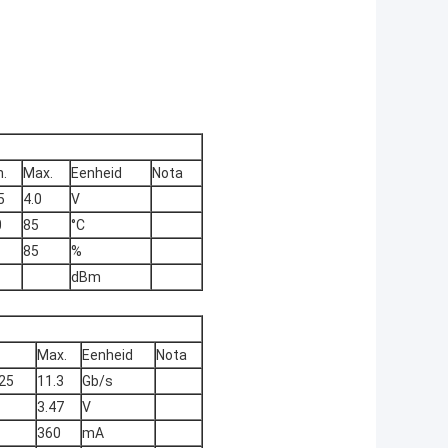
n.
Max.
Eenheid
Nota
5
4.0
V
0
85
°C
85
%
dBm
Max.
Eenheid
Nota
25
11.3
Gb/s
3.47
V
360
mA