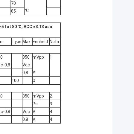
70
°C
85
5 tot 80 ℃, VCC =3.13 aan
n.
Type
Max.
Eenheid
Nota
20
850
mVpp
1
c-0,8
Vcc
V
0,8
100
Ω
00
850
mVpp
2
8
Ps
3
c-0,8
Vcc
V
4
0,8
V
4