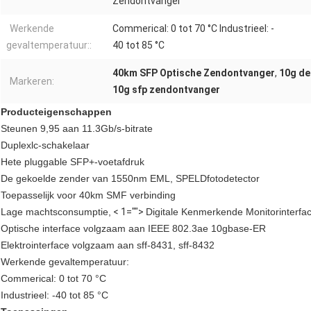
Zendontvanger
Werkende
Commerical: 0 tot 70 °C Industrieel: -
gevaltemperatuur::
40 tot 85 °C
40km SFP Optische Zendontvanger
,
10g de
Markeren:
10g sfp zendontvanger
Producteigenschappen
Steunen 9,95 aan 11.3Gb/s-bitrate
Duplexlc-schakelaar
Hete pluggable SFP+-voetafdruk
De gekoelde zender van 1550nm EML, SPELDfotodetector
Toepasselijk voor 40km SMF verbinding
Lage machtsconsumptie,
< 1="">
Digitale Kenmerkende Monitorinterfa
Optische interface volgzaam aan IEEE 802.3ae 10gbase-ER
Elektrointerface volgzaam aan sff-8431, sff-8432
Werkende gevaltemperatuur:
Commerical: 0 tot 70 °C
Industrieel: -40 tot 85 °C