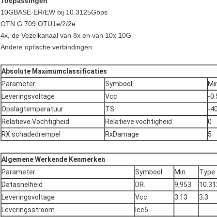
Toepassingen
10GBASE-ER/EW bij 10.3125Gbps
OTN G.709 OTU1e/2/2e
4x, de Vezelkanaal van 8x en van 10x 10G
Andere optische verbindingen
Absolute Maximumclassificaties
Parameter
Symbool
Mi
Leveringsvoltage
Vcc
-0.
Opslagtemperatuur
TS
-4
Relatieve Vochtigheid
Relatieve vochtigheid
0
RX schadedrempel
RxDamage
5
Algemene Werkende Kenmerken
Parameter
Symbool
Min.
Type
Datasnelheid
DR.
9,953
10.31
Leveringsvoltage
Vcc
3.13
3.3
Leveringsstroom
Icc5