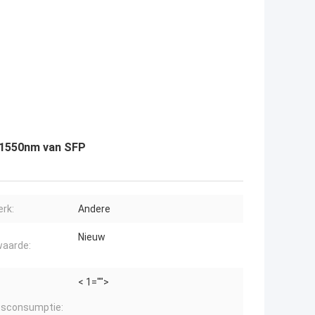
 1550nm van SFP
rk:
Andere
Nieuw
aarde:
< 1="">
sconsumptie: