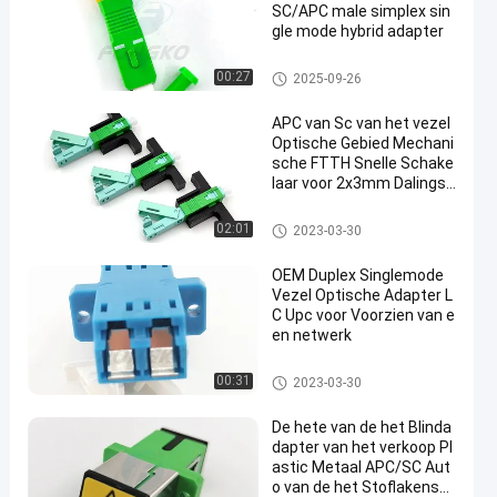
SC/APC male simplex sin
gle mode hybrid adapter
Vezel Optische Adapter
00:27
2025-09-26
APC van Sc van het vezel
Optische Gebied Mechani
sche FTTH Snelle Schake
laar voor 2x3mm Dalingsk
abel
Vezel Optische Snelle Schakel
02:01
2023-03-30
aar
OEM Duplex Singlemode
Vezel Optische Adapter L
C Upc voor Voorzien van e
en netwerk
Vezel Optische Adapter
00:31
2023-03-30
De hete van de het Blinda
dapter van het verkoop Pl
astic Metaal APC/SC Aut
o van de het Stoflakensc/