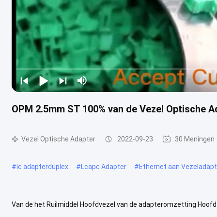
OPM 2.5mm ST 100% van de Vezel Optische A
Vezel Optische Adapter
2022-09-23
30 Meningen
#
lc adapterduplex
#
Lcapc Adapter
#
Ethernet aan Vezeladapt
Van de het Ruilmiddel Hoofdvezel van de adapteromzetting Hoof
OPM Vezel Optische Adapters Van de het Ruilmiddel Hoofdvezel v