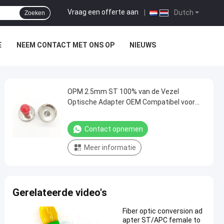
Vraag een offerte aan
|
Dutch
Zoeken
E
NEEM CONTACT MET ONS OP
NIEUWS
OPM 2.5mm ST 100% van de Vezel
Optische Adapter OEM Compatibel voor
Mededeling
Contact opnemen
Meer informatie
Gerelateerde video's
Fiber optic conversion ad
apter ST/APC female to