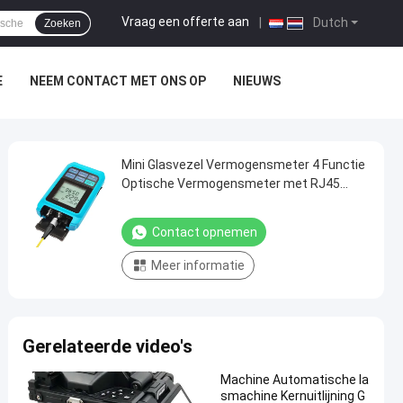
Vraag een offerte aan
|
Dutch
Zoeken
E
NEEM CONTACT MET ONS OP
NIEUWS
Mini Glasvezel Vermogensmeter 4 Functie
Optische Vermogensmeter met RJ45
Laser WIFI Netwerk Oplaadbare OPM
Contact opnemen
Meer informatie
Gerelateerde video's
Machine Automatische la
smachine Kernuitlijning G