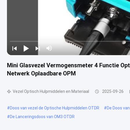
Mini Glasvezel Vermogensmeter 4 Functie Op
Netwerk Oplaadbare OPM
Vezel Optisch Hulpmiddelen en Materiaal
2025-09-26
#
Doos van vezel de Optische Hulpmiddelen OTDR
#
De Doos van
#
De Lanceringsdoos van OM3 OTDR