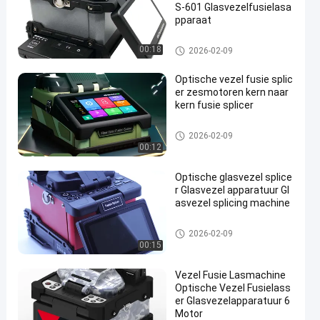
S-601 Glasvezelfusielasa
pparaat
Vezel Optisch Hulpmiddelen e
00:18
2026-02-09
n Materiaal
Optische vezel fusie splic
er zesmotoren kern naar
kern fusie splicer
Vezel Optisch Hulpmiddelen e
2026-02-09
n Materiaal
00:12
Optische glasvezel splice
r Glasvezel apparatuur Gl
asvezel splicing machine
Vezel Optisch Hulpmiddelen e
2026-02-09
n Materiaal
00:15
Vezel Fusie Lasmachine
Optische Vezel Fusielass
er Glasvezelapparatuur 6
Motor