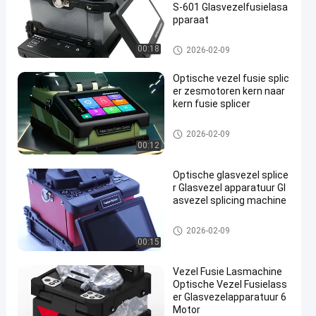
S-601 Glasvezelfusielasa
pparaat
Vezel Optisch Hulpmiddelen e
00:18
2026-02-09
n Materiaal
Optische vezel fusie splic
er zesmotoren kern naar
kern fusie splicer
Vezel Optisch Hulpmiddelen e
2026-02-09
n Materiaal
00:12
Optische glasvezel splice
r Glasvezel apparatuur Gl
asvezel splicing machine
Vezel Optisch Hulpmiddelen e
2026-02-09
n Materiaal
00:15
Vezel Fusie Lasmachine
Optische Vezel Fusielass
er Glasvezelapparatuur 6
Motor