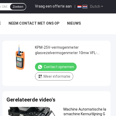
Vraag een offerte aan
|
Dutch
Zoeken
E
NEEM CONTACT MET ONS OP
NIEUWS
KPM-25V-vermogenmeter
glasvezelvermogenmeter 10mw VFL-
visuele lichtbronmultimeter
Contact opnemen
Meer informatie
Gerelateerde video's
Machine Automatische la
smachine Kernuitlijning G