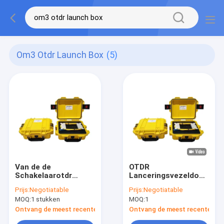
Om3 Otdr Launch Box
(5)
Van de de
OTDR
Schakelaarotdr
Lanceringsvezeldoos
Lancering van Sc LC
500M/1KM/2KM SC
Prijs:
Negotiatable
Prijs:
Negotiatable
FC ST de Doos Enige
APC LC UPC
MOQ:
1 stukken
MOQ:
1
Wijze 4KM OM4 OM3
Connector SM OTDR
Lanceringskabeldoos
Ontvang de meest recente Prijs
Ontvang de meest recente Prij