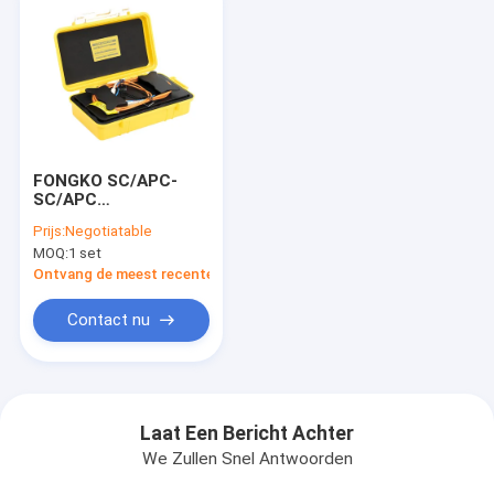
FONGKO SC/APC-
SC/APC
Glasvezelkabel
Prijs:
Negotiatable
Verlenglijn SM 150M
MOQ:
1 set
300M 500M 1KM 2KM
OTDR test
Ontvang de meest recente Prijs
Verlengsnoer OTDR
Lancering Kabel Box
Contact nu
Laat Een Bericht Achter
We Zullen Snel Antwoorden