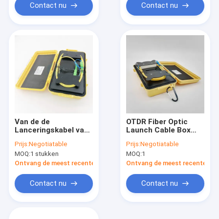
Contact nu
Contact nu
Van de de
OTDR Fiber Optic
Lanceringskabel van
Launch Cable Box
G657A OM1 OTDR van
G.652D G.657A1 SM
Prijs:
Negotiatable
Prijs:
Negotiatable
de Doossm Sc LC FC
MM OM1 OM3 OM4
MOQ:
1 stukken
MOQ:
1
ST Schakelaar 120km
500M/1KM/2KM
Ontvang de meest recente Prijs
Ontvang de meest recente Prij
Contact nu
Contact nu