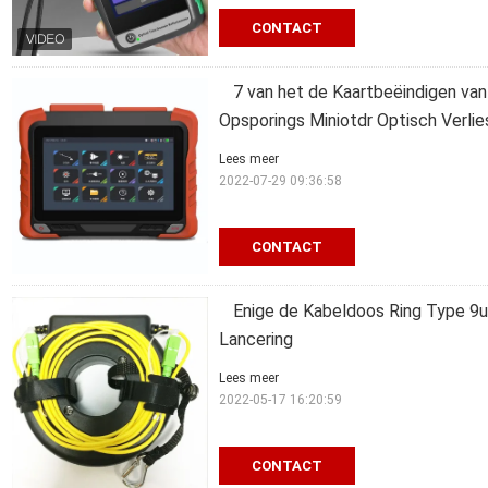
CONTACT
7 van het de Kaartbeëindigen va
Opsporings Miniotdr Optisch Verlie
Lees meer
2022-07-29 09:36:58
CONTACT
Enige de Kabeldoos Ring Type 
Lancering
Lees meer
2022-05-17 16:20:59
CONTACT