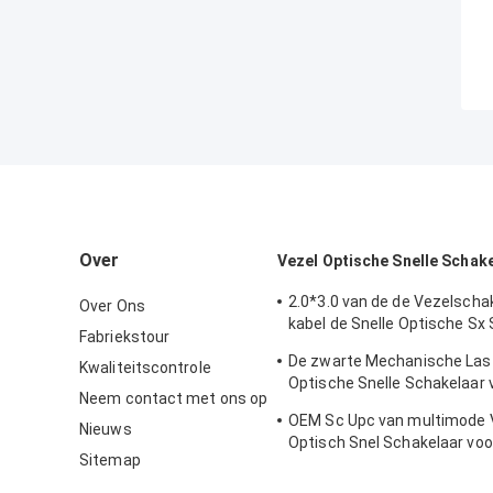
Over
Vezel Optische Snelle Schak
2.0*3.0 van de de Vezelscha
Over Ons
kabel de Snelle Optische Sx
Fabriekstour
van de de Fusielas van Sm
De zwarte Mechanische Las 
Kwaliteitscontrole
Optische Snelle Schakelaar 
Neem contact met ons op
Telecommuincation
OEM Sc Upc van multimode 
Nieuws
Optisch Snel Schakelaar vo
Sitemap
Mededeling FKSU017