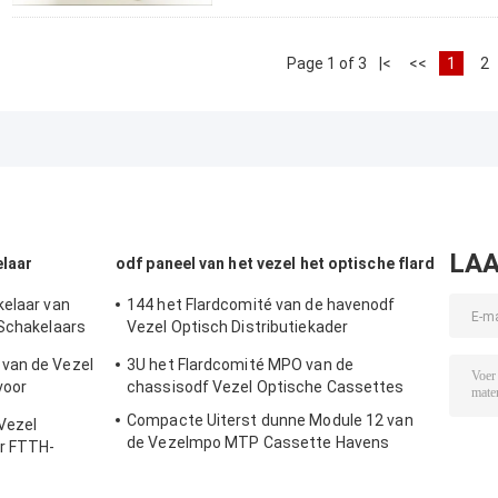
Page 1 of 3
|<
<<
1
2
LAA
elaar
odf paneel van het vezel het optische flard
kelaar van
144 het Flardcomité van de havenodf
 Schakelaars
Vezel Optisch Distributiekader
LC/SC/ST/FC SPCC
van de Vezel
3U het Flardcomité MPO van de
voor
chassisodf Vezel Optische Cassettes
Compacte Uiterst dunne Module 12 van
Vezel
de Vezelmpo MTP Cassette Havens
or FTTH-