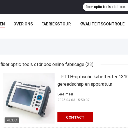
EN
OVER ONS
FABRIEKSTOUR
KWALITEITSCONTROLE
fiber optic tools otdr box online fabricage
(23)
FTTH-optische kabeltester 1310
gereedschap en apparatuur
Lees meer
2025-04-03 15:50:07
CONTACT