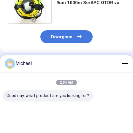
9um 1000m Sc/APC OTDR van
de Wijzeg652d Lancering
Doorgaan
Geadviseerde Producten
Michael
2:34 AM
Good day, what product are you looking for?
Fongko Duurzame
Fongko Draagbare
Fongko
Multifunctionele
Automatische
Hoogrendeme
Kabelconveyor
Kabeltransporteur
Zware