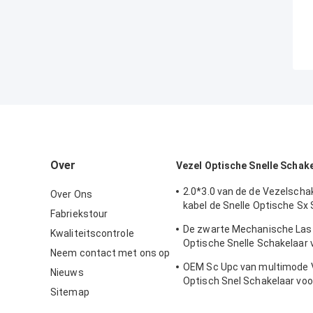
Over
Vezel Optische Snelle Schak
2.0*3.0 van de de Vezelscha
Over Ons
kabel de Snelle Optische Sx
Fabriekstour
van de de Fusielas van Sm
De zwarte Mechanische Las 
Kwaliteitscontrole
Optische Snelle Schakelaar 
Neem contact met ons op
Telecommuincation
OEM Sc Upc van multimode 
Nieuws
Optisch Snel Schakelaar vo
Sitemap
Mededeling FKSU017