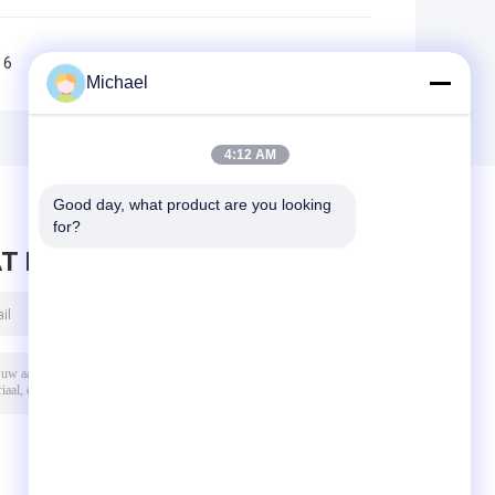
6
7
8
9
10
>>
>|
Michael
4:12 AM
Good day, what product are you looking 
for?
T BERICHT ACHTER