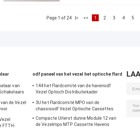
Page 1 of 24
|<
<<
1
2
3
4
5
LAA
elaar
odf paneel van het vezel het optische flard
kelaar van
144 het Flardcomité van de havenodf
 Schakelaars
Vezel Optisch Distributiekader
LC/SC/ST/FC SPCC
van de Vezel
3U het Flardcomité MPO van de
voor
chassisodf Vezel Optische Cassettes
Compacte Uiterst dunne Module 12 van
Vezel
de Vezelmpo MTP Cassette Havens
or FTTH-