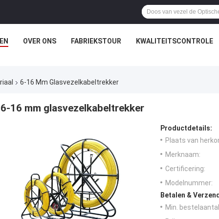
EN
OVER ONS
FABRIEKSTOUR
KWALITEITSCONTROLE
riaal
6-16 Mm Glasvezelkabeltrekker
6-16 mm glasvezelkabeltrekker
Productdetails:
Plaats van herko
Merknaam:
Certificering:
Modelnummer:
Betalen & Verzen
Min. bestelaantal