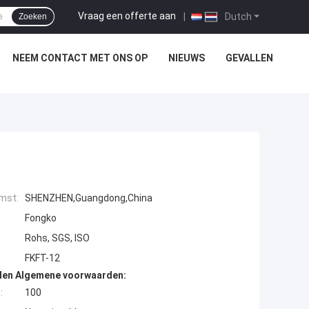
Vraag een offerte aan
|
Dutch
Zoeken
NEEM CONTACT MET ONS OP
NIEUWS
GEVALLEN
mst:
SHENZHEN,Guangdong,China
Fongko
Rohs, SGS, ISO
FKFT-12
den Algemene voorwaarden:
:
100