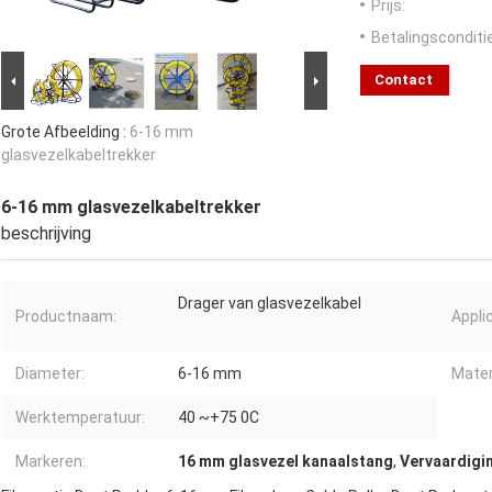
Prijs:
Betalingsconditi
Contact
Grote Afbeelding :
6-16 mm
glasvezelkabeltrekker
6-16 mm glasvezelkabeltrekker
beschrijving
Drager van glasvezelkabel
Productnaam:
Applic
Diameter:
6-16 mm
Mater
Werktemperatuur:
40 ~+75 0C
Markeren:
16 mm glasvezel kanaalstang
,
Vervaardigin