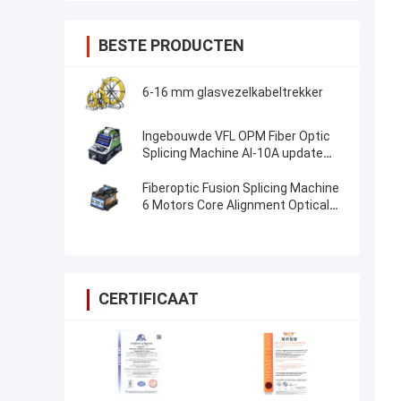
BESTE PRODUCTEN
6-16 mm glasvezelkabeltrekker
Ingebouwde VFL OPM Fiber Optic
Splicing Machine AI-10A update
AI20 AI-30 Fiber Optic Fusion
Splicer
Fiberoptic Fusion Splicing Machine
6 Motors Core Alignment Optical
Fiber FTTH Splice Machine
CERTIFICAAT