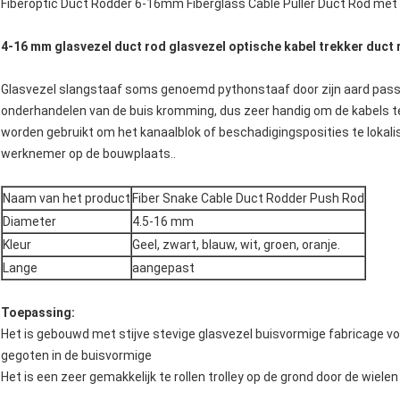
Fiberoptic Duct Rodder 6-16mm Fiberglass Cable Puller Duct Rod met 
4-16 mm glasvezel duct rod glasvezel optische kabel trekker duct
Glasvezel slangstaaf soms genoemd pythonstaaf door zijn aard passe
onderhandelen van de buis kromming, dus zeer handig om de kabels t
worden gebruikt om het kanaalblok of beschadigingsposities te lokalis
werknemer op de bouwplaats..
Naam van het product
Fiber Snake Cable Duct Rodder Push Rod
Diameter
4.5-16 mm
Kleur
Geel, zwart, blauw, wit, groen, oranje.
Lange
aangepast
Toepassing:
Het is gebouwd met stijve stevige glasvezel buisvormige fabricage vo
gegoten in de buisvormige
Het is een zeer gemakkelijk te rollen trolley op de grond door de wiele