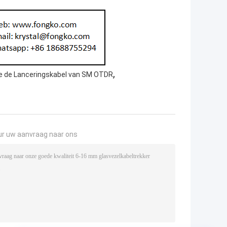
,
e de Lanceringskabel van SM OTDR
ur uw aanvraag naar ons