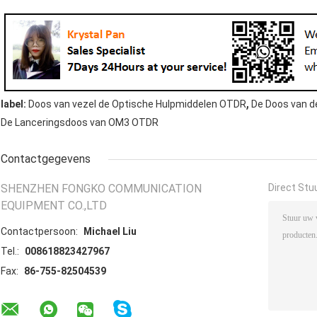
,
label:
Doos van vezel de Optische Hulpmiddelen OTDR
De Doos van d
De Lanceringsdoos van OM3 OTDR
Contactgegevens
SHENZHEN FONGKO COMMUNICATION
Direct Stu
EQUIPMENT CO.,LTD
Contactpersoon:
Michael Liu
Tel.:
008618823427967
Fax:
86-755-82504539