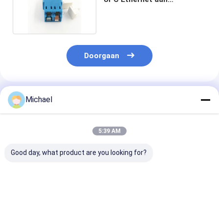
Vezeladapter SM DX
Doorgaan
Geadviseerde Producten
Michael
5:39 AM
Good day, what product are you looking for?
Fiber optic
FONGKO DX
FONGKO Zwar
conversion adapter
Flensloze Glasvezel
Flensloze Dupl
ST/APC female to
Optische MPO
Adapter DX Fl
SC/APC male simplex
Adapters Glasvezel
Fiber Optisch