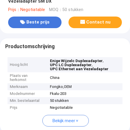
Vezeladapter SM DX
Prijs：Negotiatable
MOQ：50 stukken
Beste prijs
Contact nu
Productomschrijving
,
Enige Wijzelc Duplexadapter
Hoog licht
,
UPC LC Duplexadapter
UPC Ethernet aan Vezeladapter
Plaats van
China
herkomst
Merknaam
Fongko,OEM
Modelnummer
Fkalu-203
Min. bestelaantal
50 stukken
Prijs
Negotiatable
Bekijk meer