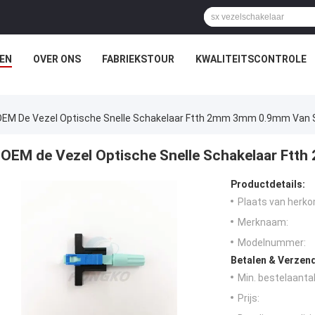
EN
OVER ONS
FABRIEKSTOUR
KWALITEITSCONTROLE
OEM De Vezel Optische Snelle Schakelaar Ftth 2mm 3mm 0.9mm Van 
OEM de Vezel Optische Snelle Schakelaar Ft
Productdetails:
Plaats van herko
Merknaam:
Modelnummer:
Betalen & Verzen
Min. bestelaantal
Prijs: