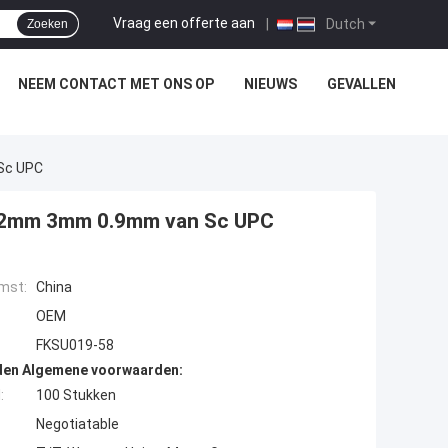
Vraag een offerte aan
|
Dutch
Zoeken
NEEM CONTACT MET ONS OP
NIEUWS
GEVALLEN
Sc UPC
th 2mm 3mm 0.9mm van Sc UPC
mst:
China
OEM
FKSU019-58
den Algemene voorwaarden:
:
100 Stukken
Negotiatable