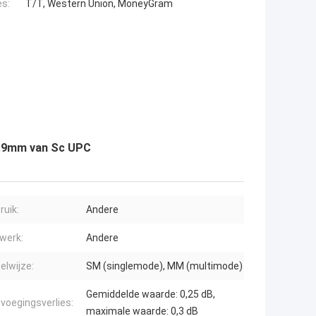
es:
T/T, Western Union, MoneyGram
0.9mm van Sc UPC
ruik:
Andere
werk:
Andere
elwijze:
SM (singlemode), MM (multimode)
Gemiddelde waarde: 0,25 dB,
voegingsverlies:
maximale waarde: 0,3 dB