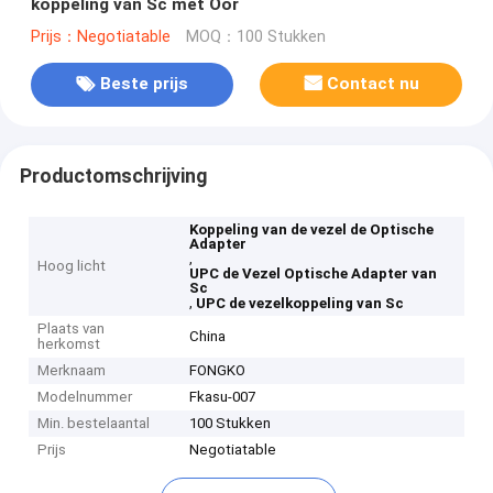
koppeling van Sc met Oor
Prijs：Negotiatable
MOQ：100 Stukken
Beste prijs
Contact nu
Productomschrijving
Koppeling van de vezel de Optische
Adapter
,
Hoog licht
UPC de Vezel Optische Adapter van
Sc
,
UPC de vezelkoppeling van Sc
Plaats van
China
herkomst
Merknaam
FONGKO
Modelnummer
Fkasu-007
Min. bestelaantal
100 Stukken
Prijs
Negotiatable