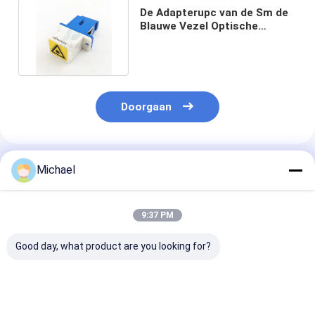
De Adapterupc van de Sm de
Blauwe Vezel Optische
koppeling van Sc met Oor
Doorgaan
Geadviseerde Producten
Michael
9:37 PM
Good day, what product are you looking for?
Fiber optic
FONGKO DX
FONGKO Zwar