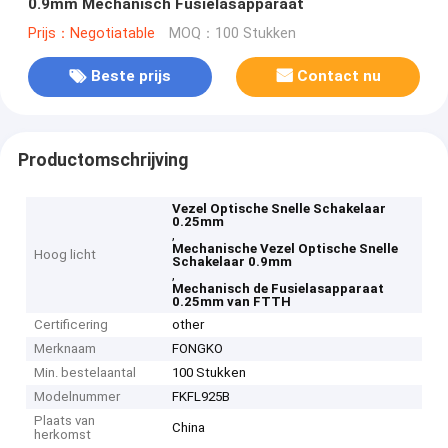
0.9mm Mechanisch Fusielasapparaat
Prijs：Negotiatable
MOQ：100 Stukken
Beste prijs
Contact nu
Productomschrijving
Vezel Optische Snelle Schakelaar
0.25mm
,
Mechanische Vezel Optische Snelle
Hoog licht
Schakelaar 0.9mm
,
Mechanisch de Fusielasapparaat
0.25mm van FTTH
Certificering
other
Merknaam
FONGKO
Min. bestelaantal
100 Stukken
Modelnummer
FKFL925B
Plaats van
China
herkomst