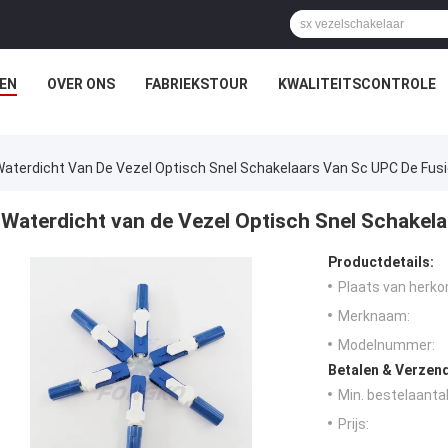
EN
OVER ONS
FABRIEKSTOUR
KWALITEITSCONTROLE
aterdicht Van De Vezel Optisch Snel Schakelaars Van Sc UPC De Fus
Waterdicht van de Vezel Optisch Snel Schakela
Productdetails:
Plaats van herko
Merknaam:
Modelnummer:
Betalen & Verzen
Min. bestelaantal
Prijs: