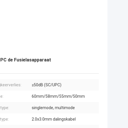
UPC de Fusielasapparaat
keerverlies:
≥50dB (SC/UPC)
e:
60mm/58mm/55mm/50mm
type:
singlemode, multimode
type:
2.0x3.0mm dalingskabel