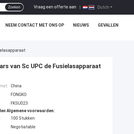
Vraag een offerte aan
|
Dutch
Zoeken
NEEM CONTACT MET ONS OP
NIEUWS
GEVALLEN
ielasapparaat
ars van Sc UPC de Fusielasapparaat
mst:
China
FONGKO
FKSU023
den Algemene voorwaarden:
:
100 Stukken
Negotiatable