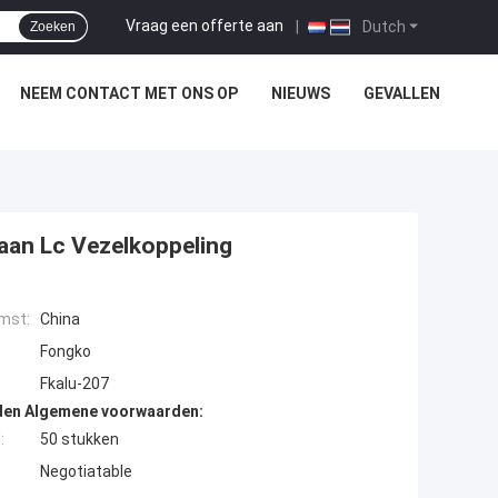
Vraag een offerte aan
|
Dutch
Zoeken
NEEM CONTACT MET ONS OP
NIEUWS
GEVALLEN
 aan Lc Vezelkoppeling
mst:
China
Fongko
Fkalu-207
den Algemene voorwaarden:
:
50 stukken
Negotiatable