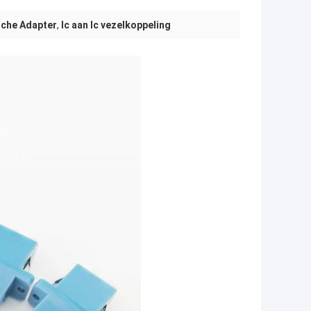
sche Adapter
,
lc aan lc vezelkoppeling