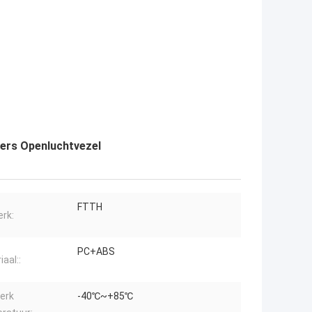
sers Openluchtvezel
FTTH
rk:
PC+ABS
aal::
erk
-40℃~+85℃