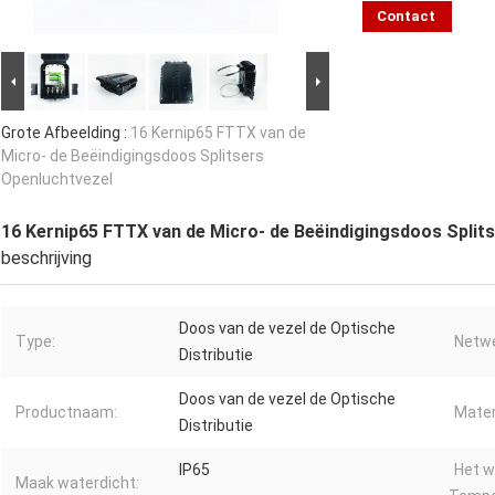
Contact
Grote Afbeelding :
16 Kernip65 FTTX van de
Micro- de Beëindigingsdoos Splitsers
Openluchtvezel
16 Kernip65 FTTX van de Micro- de Beëindigingsdoos Split
beschrijving
Doos van de vezel de Optische
Type:
Netwe
Distributie
Doos van de vezel de Optische
Productnaam:
Materi
Distributie
IP65
Het w
Maak waterdicht: