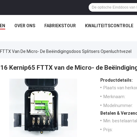
EN
OVER ONS
FABRIEKSTOUR
KWALITEITSCONTROLE
 FTTX Van De Micro- De Beëindigingsdoos Splitsers Openluchtvezel
16 Kernip65 FTTX van de Micro- de Beëindigin
Productdetails:
Plaats van herko
Merknaam:
Modelnummer:
Betalen & Verzen
Min. bestelaantal
Prijs: