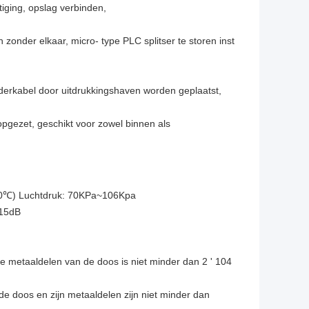
iging, opslag verbinden,
onder elkaar, micro- type PLC splitser te storen inst 
erkabel door uitdrukkingshaven worden geplaatst, 
gezet, geschikt voor zowel binnen als 
+30℃) Luchtdruk: 70KPa~106Kpa
.15dB
 metaaldelen van de doos is niet minder dan 2 ' 104 
 doos en zijn metaaldelen zijn niet minder dan 