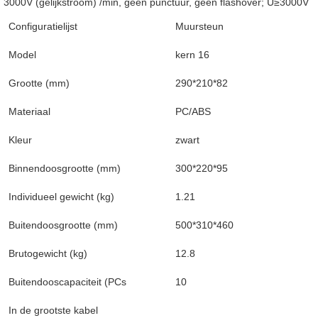
3000V (gelijkstroom) /min, geen punctuur, geen flashover; U≥3000V
Configuratielijst
Muursteun
Model
kern 16
Grootte (mm)
290*210*82
Materiaal
PC/ABS
Kleur
zwart
Binnendoosgrootte (mm)
300*220*95
Individueel gewicht (kg)
1.21
Buitendoosgrootte (mm)
500*310*460
Brutogewicht (kg)
12.8
Buitendooscapaciteit (PCs
10
In de grootste kabel