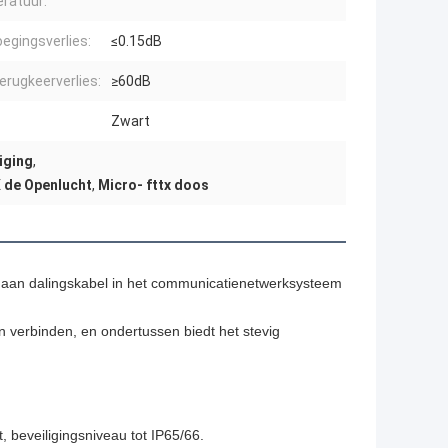
ratuur:
egingsverlies:
≤0.15dB
erugkeerverlies:
≥60dB
Zwart
iging
,
 de Openlucht
,
Micro- fttx doos
m aan dalingskabel in het communicatienetwerksysteem 
n verbinden, en ondertussen biedt het stevig 
, beveiligingsniveau tot IP65/66.