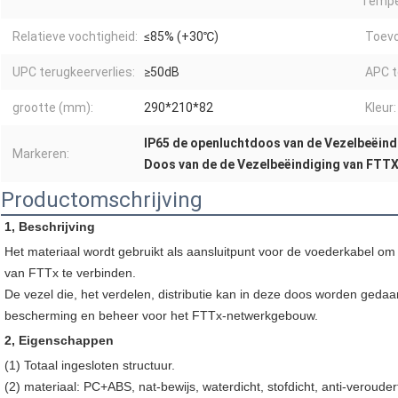
Tempe
Relatieve vochtigheid:
≤85% (+30℃)
Toevo
UPC terugkeerverlies:
≥50dB
APC t
grootte (mm):
290*210*82
Kleur:
IP65 de openluchtdoos van de Vezelbeëind
Markeren:
Doos van de de Vezelbeëindiging van FTTX
Productomschrijving
1, Beschrijving
Het materiaal wordt gebruikt als aansluitpunt voor de voederkabel o
van FTTx te verbinden.
De vezel die, het verdelen, distributie kan in deze doos worden gedaa
bescherming en beheer voor het FTTx-netwerkgebouw.
2, Eigenschappen
(1) Totaal ingesloten structuur.
(2)
 materiaal: 
PC+ABS, nat-bewijs, waterdicht, stofdicht, anti-veroudert