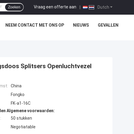
Vraag een offerte aan
|
Dutch
Zoeken
NEEM CONTACT MET ONS OP
NIEUWS
GEVALLEN
gsdoos Splitsers Openluchtvezel
mst:
China
Fongko
FK-a1-16C
den Algemene voorwaarden:
:
50 stukken
Negotiatable