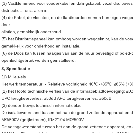
(3)
 Vastklemmend voor voederkabel en dalingskabel, vezel die, bevest
distributie… enz. allen in.
(4)
 de Kabel, de vlechten, en de flardkoorden nemen hun eigen wegen z
door
allation, gemakkelijk onderhoud.
(5)
 het Distributiepaneel kan omhoog worden weggeknipt, kan de voed
gemakkelijk voor onderhoud en installatie.
(6)
 de Doos kan tussen haakjes van aan de muur bevestigd of poled-op
openluchtgebruik worden geïnstalleerd.
3, Specificatie
(1)
 Milieu-eis
Het werk temperatuur: - Relatieve vochtigheid 40℃~+85℃: ≤85% (
(2)
 het Hoofd technische verlies van
 de 
informatiebladtoevoeging: ≤0
UPC terugkeerverlies: ≥50dB APC terugkeerverlies: ≥60dB
(3)
 donder-Bewijs technisch informatieblad
De isolatieweerstand tussen het aan de grond zettende apparaat en de
MΩ/500V (gelijkstroom); IR≥2'104 MΩ/500V
De voltageweerstand tussen het aan de grond zettende apparaat, en de