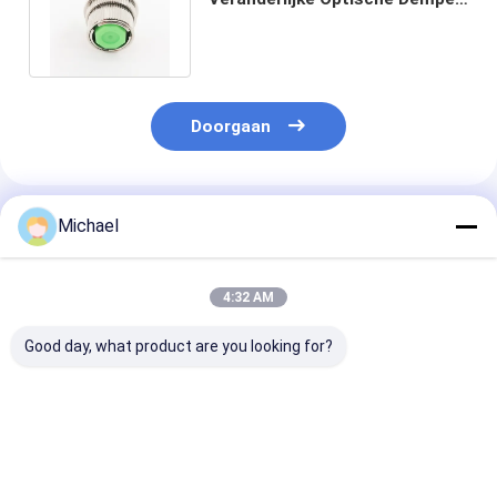
voor het Signaal van FTTH
/CATV
Doorgaan
Geadviseerde Producten
Michael
4:32 AM
Good day, what product are you looking for?
5dB Singlemode van
Mannetje aan
ODM 10dB LC/
de de Vezel Optische
Vrouwelijke de
Apc Schakelaa
Demper van SM
Demperschakelaar
de Vezel de Op
LC/UPC Snelle
van Vezel Optische
Demper