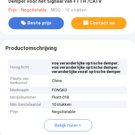
Demper voor het Signaal van FTTH /CATV
Prijs：Negotiatable
MOQ：10 stukken
Beste prijs
Contact nu
Productomschrijving
,
voa veranderlijke optische demper
Hoog licht
,
voa veranderlijke optische demper
veranderlijke vezel optische demper
Plaats van
China
herkomst
Merknaam
FONGKO
Modelnummer
Fkatt-018
Min. bestelaantal
10 stukken
Prijs
Negotiatable
Bekijk meer