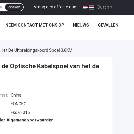
Vraag een offerte aan
|
Dutch
Zoeken
NEEM CONTACT MET ONS OP
NIEUWS
GEVALLEN
Het De Uitbreidingskoord Spoel 3.6KM
 de Optische Kabelspoel van het de
mst:
China
FONGKO
Fkcar-015
den Algemene voorwaarden:
:
1