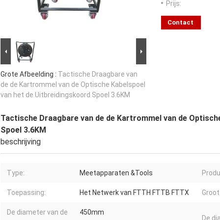
Prijs:
Contact
Grote Afbeelding :
Tactische Draagbare van
de de Kartrommel van de Optische Kabelspoel
van het de Uitbreidingskoord Spoel 3.6KM
Tactische Draagbare van de de Kartrommel van de Optische
Spoel 3.6KM
beschrijving
Type:
Meetapparaten &Tools
Prod
Toepassing:
Het Netwerk van FTTH FTTB FTTX
Groot
De diameter van de
450mm
De di