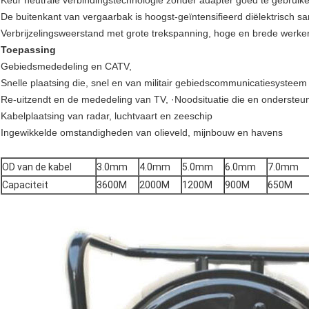
Keur neutrale verbindingstechnologie zonder adapter goed te gebruik
De buitenkant van vergaarbak is hoogst-geïntensifieerd diëlektrisch s
Verbrijzelingsweerstand met grote trekspanning, hoge en brede werk
Toepassing
Gebiedsmededeling en CATV,
Snelle plaatsing die, snel en van militair gebiedscommunicatiesystee
Re-uitzendt en de mededeling van TV, ·Noodsituatie die en ondersteu
Kabelplaatsing van radar, luchtvaart en zeeschip
Ingewikkelde omstandigheden van olieveld, mijnbouw en havens
OD van de kabel
3.0mm
4.0mm
5.0mm
6.0mm
7.0mm
Capaciteit
3600M
2000M
1200M
900M
650M