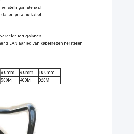
en
amenstellingsmateriaal
ende temperatuurkabel
m verdelen terugwinnen
nend LAN aanleg van kabelnetten herstellen.
8.0mm
9.0mm
10.0mm
500M
400M
320M