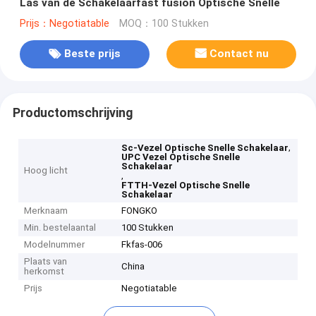
Las van de Schakelaarfast fusion Optische Snelle
Prijs：Negotiatable
MOQ：100 Stukken
Beste prijs
Contact nu
Productomschrijving
,
Sc-Vezel Optische Snelle Schakelaar
UPC Vezel Optische Snelle
Schakelaar
Hoog licht
,
FTTH-Vezel Optische Snelle
Schakelaar
Merknaam
FONGKO
Min. bestelaantal
100 Stukken
Modelnummer
Fkfas-006
Plaats van
China
herkomst
Prijs
Negotiatable