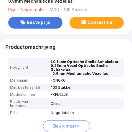
0.9mm Mechanische Vezellas
Prijs：Negotiatable
MOQ：100 Stukken
Beste prijs
Contact nu
Productomschrijving
,
LC fusie Optische Snelle Schakelaar
0.25mm Vezel Optische Snelle
Hoog licht
Schakelaar
,
0.9mm Mechanische Vezellas
Merknaam
FONGKO
Min. bestelaantal
100 Stukken
Modelnummer
FKFL925B
Plaats van
China
herkomst
Prijs
Negotiatable
Bekijk meer