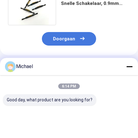
Snelle Schakelaar, 0.9mm
Mechanische Vezellas
Doorgaan
Geadviseerde Producten
Michael
6:14 PM
Good day, what product are you looking for?
UPC-optische snelle
Fiber Optic SC APC
Schakelaar va
connector
Fiber Optic
optische Vezel
Connector Fiber
Mechanische 