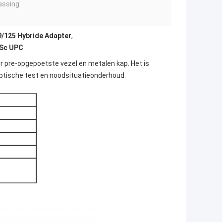
ssing:
9/125 Hybride Adapter
,
 Sc UPC
r pre-opgepoetste vezel en metalen kap. Het is
t optische test en noodsituatieonderhoud.