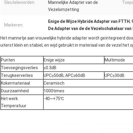
Sleutelwoorden:
Mannelijke Adapter van de
Toepa
Vezelomzetting
Enige de Wijze Hybride Adapter van FTTH
,
Markeren:
De Adapter van de de Vezelschakelaar van
Het mannetje aan vrouwelijke hybride adapter wordt geïntegreerd doo
uiterst klein en stabiel, en wijd gebruikt in materiaal van de vezel he
Punten
Enige wijze
Multimode
Toevoegingsverlies
≤0.3dB
Terugkeerverlies
UPC≥50dB; APC≥60dB
UPC≥30dB
Kokermateriaal
Ceramisch
Duurzaamheid
1000times
Het werk
-40~+75℃
Temperatuur