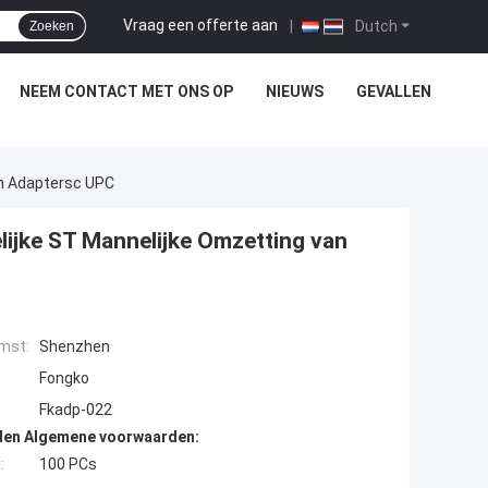
Vraag een offerte aan
|
Dutch
Zoeken
NEEM CONTACT MET ONS OP
NIEUWS
GEVALLEN
an Adaptersc UPC
lijke ST Mannelijke Omzetting van
mst:
Shenzhen
Fongko
Fkadp-022
den Algemene voorwaarden:
:
100 PCs