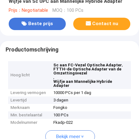
Wijfje van Sc UPC aan Mannelijke Hybride Adapter
Prijs：Negotiatable
MOQ：100 PCs
Beste prijs
Contact nu
Productomschrijving
,
Sc aan FC-Vezel Optische Adapter
FTTH-de Optische Adapter van de
Omzettingsvezel
Hoog licht
,
Wijfje aan Mannelijke Hybride
Adapter
Levering vermogen
10000 PCs per 1 dag
Levertijd
3 dagen
Merknaam
Fongko
Min. bestelaantal
100 PCs
Modelnummer
Fkadp-022
Bekijk meer