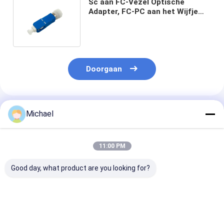
Sc aan FC-Vezel Optische
Adapter, FC-PC aan het Wijfje
van Sc UPC aan Mannelijke
Hybride Adapter
Doorgaan
Geadviseerde Producten
Michael
11:00 PM
Good day, what product are you looking for?
Fiber optic
FONGKO DX
FONGKO Zwar
conversion adapter
Flensloze Glasvezel
Flensloze Dupl