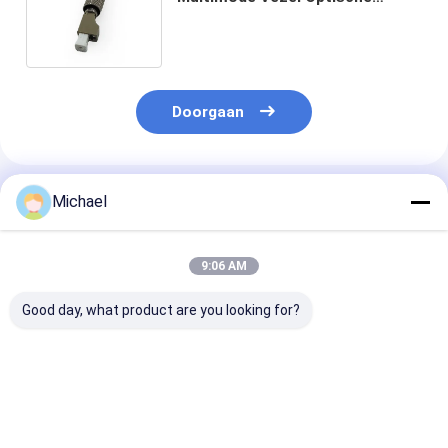
Adapter 50/125um 62.5/125um
van FC UPC
Doorgaan
Geadviseerde Producten
Michael
9:06 AM
Good day, what product are you looking for?
Fiber optic
FONGKO DX
FONGKO Zwar
conversion adapter
Flensloze Glasvezel
Flensloze Dupl
ST/APC female to
Optische MPO
Adapter DX Fl
SC/APC male simplex
Adapters Glasvezel
Fiber Optisch