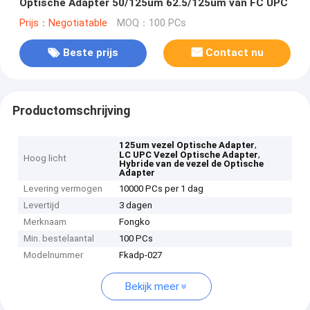
Optische Adapter 50/125um 62.5/125um van FC UPC
Prijs：Negotiatable
MOQ：100 PCs
Beste prijs
Contact nu
Productomschrijving
,
125um vezel Optische Adapter
,
LC UPC Vezel Optische Adapter
Hoog licht
Hybride van de vezel de Optische
Adapter
Levering vermogen
10000 PCs per 1 dag
Levertijd
3 dagen
Merknaam
Fongko
Min. bestelaantal
100 PCs
Modelnummer
Fkadp-027
Bekijk meer