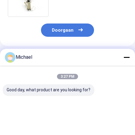
van de Koppelings Simplex
Optische Vezel
Doorgaan
Geadviseerde Producten
Michael
3:27 PM
Good day, what product are you looking for?
Fiber optic
FONGKO DX
FONGKO Zwar
conversion adapter
Flensloze Glasvezel
Flensloze Dupl
ST/APC female to
Optische MPO
Adapter DX Fl
SC/APC male simplex
Adapters Glasvezel
Fiber Optisch
single mode hybrid
Optische Flensloze
Adapters