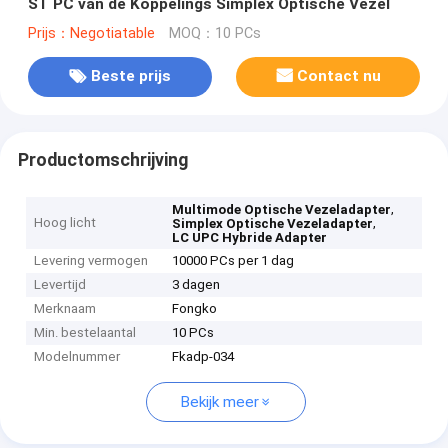
ST PC van de Koppelings Simplex Optische Vezel
Prijs：Negotiatable
MOQ：10 PCs
Beste prijs
Contact nu
Productomschrijving
,
Multimode Optische Vezeladapter
Hoog licht
,
Simplex Optische Vezeladapter
LC UPC Hybride Adapter
Levering vermogen
10000 PCs per 1 dag
Levertijd
3 dagen
Merknaam
Fongko
Min. bestelaantal
10 PCs
Modelnummer
Fkadp-034
Bekijk meer