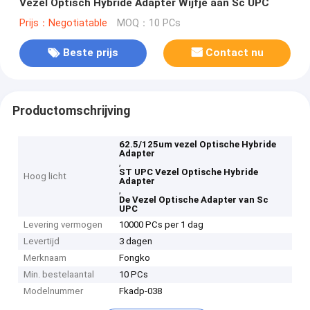
Vezel Optisch Hybride Adapter Wijfje aan Sc UPC
Prijs：Negotiatable
MOQ：10 PCs
Beste prijs
Contact nu
Productomschrijving
62.5/125um vezel Optische Hybride
Adapter
,
ST UPC Vezel Optische Hybride
Hoog licht
Adapter
,
De Vezel Optische Adapter van Sc
UPC
Levering vermogen
10000 PCs per 1 dag
Levertijd
3 dagen
Merknaam
Fongko
Min. bestelaantal
10 PCs
Modelnummer
Fkadp-038