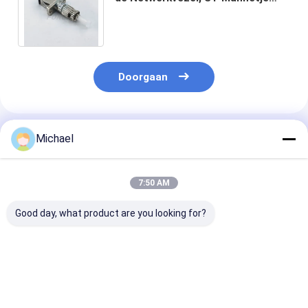
aan Vrouwelijke Hybride Adapter
62.5/125 van Sc
Doorgaan
Geadviseerde Producten
Michael
7:50 AM
Good day, what product are you looking for?
Fiber optic
FONGKO DX
FONGKO Zwar
conversion adapter
Flensloze Glasvezel
Flensloze Dupl
ST/APC female to
Optische MPO
Adapter DX Fl
SC/APC male simplex
Adapters Glasvezel
Fiber Optisch