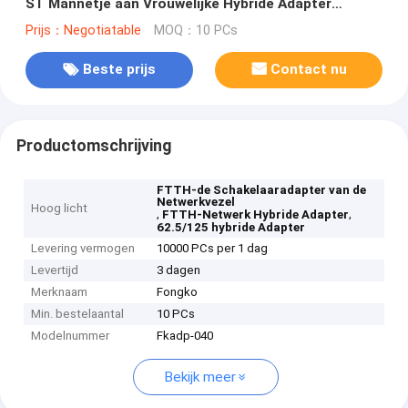
ST Mannetje aan Vrouwelijke Hybride Adapter
62.5/125 van Sc
Prijs：Negotiatable
MOQ：10 PCs
Beste prijs
Contact nu
Productomschrijving
FTTH-de Schakelaaradapter van de
Netwerkvezel
Hoog licht
,
,
FTTH-Netwerk Hybride Adapter
62.5/125 hybride Adapter
Levering vermogen
10000 PCs per 1 dag
Levertijd
3 dagen
Merknaam
Fongko
Min. bestelaantal
10 PCs
Modelnummer
Fkadp-040
Bekijk meer