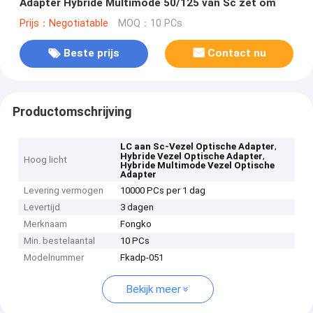
Adapter Hybride Multimode 50/125 van Sc zet om
Prijs：Negotiatable
MOQ：10 PCs
Beste prijs
Contact nu
Productomschrijving
,
LC aan Sc-Vezel Optische Adapter
,
Hybride Vezel Optische Adapter
Hoog licht
Hybride Multimode Vezel Optische
Adapter
Levering vermogen
10000 PCs per 1 dag
Levertijd
3 dagen
Merknaam
Fongko
Min. bestelaantal
10 PCs
Modelnummer
Fkadp-051
Bekijk meer