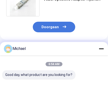
Multimode 50/125 van Sc zet
om
Doorgaan
Geadviseerde Producten
Michael
6:54 AM
Good day, what product are you looking for?
Fiber optic
FONGKO DX
FONGKO Zwar
conversion adapter
Flensloze Glasvezel
Flensloze Dupl
ST/APC female to
Optische MPO
Adapter DX Fl
SC/APC male simplex
Adapters Glasvezel
Fiber Optisch