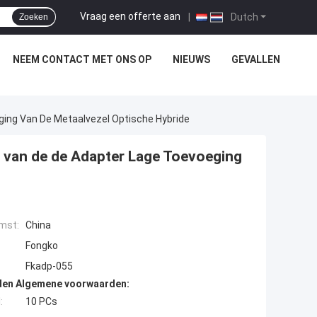
Vraag een offerte aan
|
Dutch
Zoeken
NEEM CONTACT MET ONS OP
NIEUWS
GEVALLEN
ging Van De Metaalvezel Optische Hybride
s van de de Adapter Lage Toevoeging
mst:
China
Fongko
Fkadp-055
den Algemene voorwaarden:
:
10 PCs