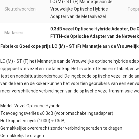
LC (M) - ST (F) Mannetje aan de
Sleutelwoorden:
Vrouwelijke Optische Hybride
Toepa
Adapter van de Metaalvezel
0.3dB vezel Optische Hybride Adapter
,
De O
Markeren:
FTTH-de Optische Adapter van de Netwerk
Fabrieks Goedkope prijs LC (M) - ST (F) Mannetje aan de Vrouwelij
LC (M) - ST (F) het Mannetje aan de Vrouwelijke optische hybride ada
opgepoetste vezel en metalen kap. Het is uiterst klein en stabiel, en w
test en noodsituatieonderhoud. De ingebedde optische vezel en de 
van de kern en de koker kunnen het voorzien gebruikers van een een
meer verschillende verbindingen van de optische vezeltransmissie w
Model: Vezel Optische Hybride
Toevoegingsverlies ≤0.3dB (voor omschakelingsadapter)
Het koppelen cycli (1000) ≤0.3dB,
Gemakkelijke overdracht zonder verbindingsdraden te dragen
Gemakkelijk te dragen