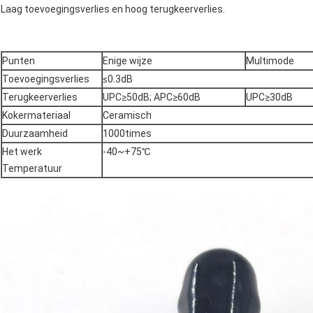
Laag toevoegingsverlies en hoog terugkeerverlies.
Punten
Enige wijze
Multimode
Toevoegingsverlies
≤0.3dB
Terugkeerverlies
UPC≥50dB; APC≥60dB
UPC≥30dB
Kokermateriaal
Ceramisch
Duurzaamheid
1000times
Het werk
-40~+75℃
Temperatuur