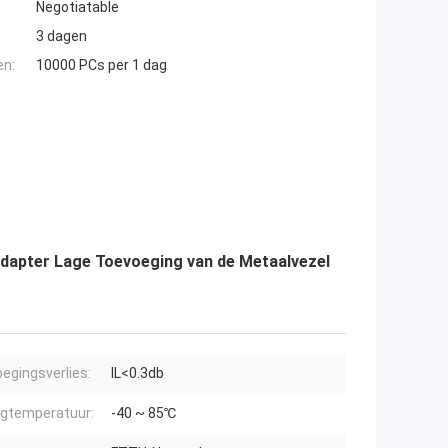
Negotiatable
3 dagen
en:
10000 PCs per 1 dag
 Adapter Lage Toevoeging van de Metaalvezel
egingsverlies:
IL<0.3db
gtemperatuur:
-40 ~ 85℃