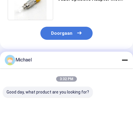
Laag Toevoegingsverlies
Doorgaan
Geadviseerde Producten
Michael
3:32 PM
Good day, what product are you looking for?
Fiber optic
FONGKO DX
FONGKO Zwar
conversion adapter
Flensloze Glasvezel
Flensloze Dupl
ST/APC female to
Optische MPO
Adapter DX Fl
SC/APC male simplex
Adapters Glasvezel
Fiber Optisch