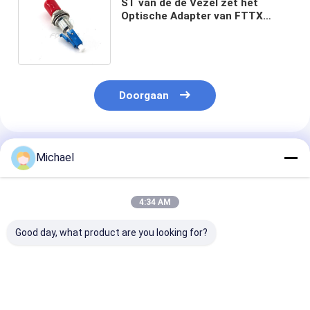
ST van de de Vezel zet het
Optische Adapter van FTTX
FTTH Wijfje aan het Mannetje
van LC/UPC om
Doorgaan
Geadviseerde Producten
Michael
4:34 AM
Good day, what product are you looking for?
Fiber optic
FONGKO DX
FONGKO Zwar
conversion adapter
Flensloze Glasvezel
Flensloze Dupl