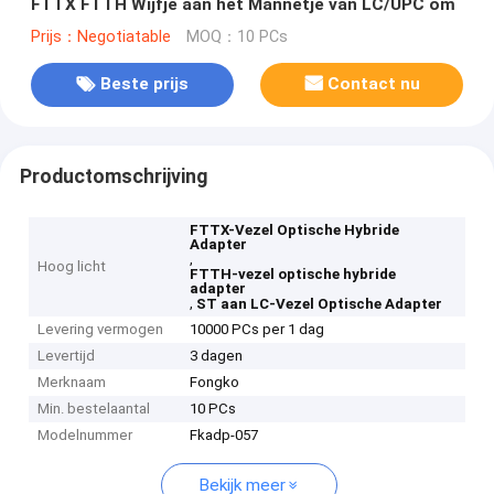
FTTX FTTH Wijfje aan het Mannetje van LC/UPC om
Prijs：Negotiatable
MOQ：10 PCs
Beste prijs
Contact nu
Productomschrijving
FTTX-Vezel Optische Hybride
Adapter
,
Hoog licht
FTTH-vezel optische hybride
adapter
,
ST aan LC-Vezel Optische Adapter
Levering vermogen
10000 PCs per 1 dag
Levertijd
3 dagen
Merknaam
Fongko
Min. bestelaantal
10 PCs
Modelnummer
Fkadp-057
Bekijk meer