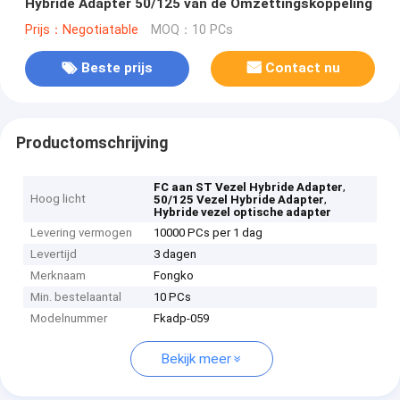
Hybride Adapter 50/125 van de Omzettingskoppeling
Prijs：Negotiatable
MOQ：10 PCs
Beste prijs
Contact nu
Productomschrijving
,
FC aan ST Vezel Hybride Adapter
Hoog licht
,
50/125 Vezel Hybride Adapter
Hybride vezel optische adapter
Levering vermogen
10000 PCs per 1 dag
Levertijd
3 dagen
Merknaam
Fongko
Min. bestelaantal
10 PCs
Modelnummer
Fkadp-059
Bekijk meer