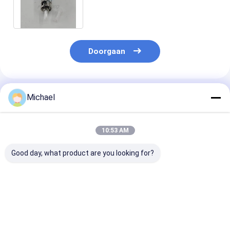
Adapter 50/125 van de
Omzettingskoppeling
Doorgaan
Geadviseerde Producten
Michael
10:53 AM
Good day, what product are you looking for?
Fiber optic
FONGKO DX
FONGKO Zwar
conversion adapter
Flensloze Glasvezel
Flensloze Dupl
ST/APC female to
Optische MPO
Adapter DX Fl
SC/APC male simplex
Adapters Glasvezel
Fiber Optisch
single mode hybrid
Optische Flensloze
Adapters