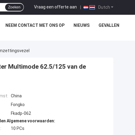
Vraag een offerte aan
|
Dutch
Zoeken
NEEM CONTACT MET ONS OP
NIEUWS
GEVALLEN
Omzettingsvezel
ter Multimode 62.5/125 van de
mst:
China
Fongko
Fkadp-062
den Algemene voorwaarden:
:
10 PCs