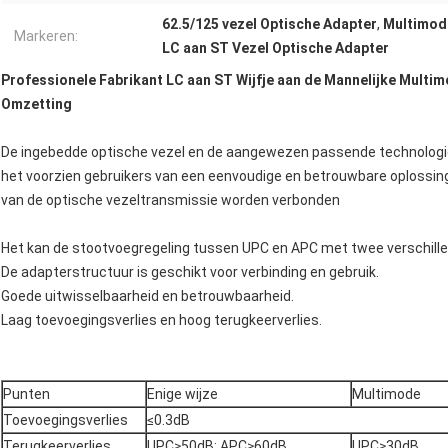
62.5/125 vezel Optische Adapter
,
Multimod
Markeren:
LC aan ST Vezel Optische Adapter
Professionele Fabrikant LC aan ST Wijfje aan de Mannelijke Multi
Omzetting
De ingebedde optische vezel en de aangewezen passende technologie 
het voorzien gebruikers van een eenvoudige en betrouwbare oplossin
van de optische vezeltransmissie worden verbonden
Het kan de stootvoegregeling tussen UPC en APC met twee verschill
De adapterstructuur is geschikt voor verbinding en gebruik.
Goede uitwisselbaarheid en betrouwbaarheid.
Laag toevoegingsverlies en hoog terugkeerverlies.
Punten
Enige wijze
Multimode
Toevoegingsverlies
≤0.3dB
Terugkeerverlies
UPC≥50dB; APC≥60dB
UPC≥30dB