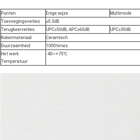
Punten
Enige wijze
Multimode
Toevoegingsverlies
≤0.3dB
Terugkeerverlies
UPC≥50dB; APC≥60dB
UPC≥30dB
Kokermateriaal
Ceramisch
Duurzaamheid
1000times
Het werk
-40~+75℃
Temperatuur