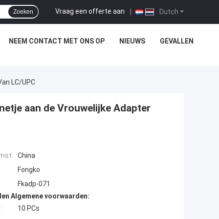
Vraag een offerte aan
|
Dutch
Zoeken
NEEM CONTACT MET ONS OP
NIEUWS
GEVALLEN
 Van LC/UPC
etje aan de Vrouwelijke Adapter
mst:
China
Fongko
Fkadp-071
den Algemene voorwaarden:
:
10 PCs