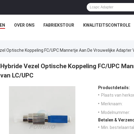
EN
OVER ONS
FABRIEKSTOUR
KWALITEITSCONTROLE
zel Optische Koppeling FC/UPC Mannetje Aan De Vrouwelijke Adapter
Hybride Vezel Optische Koppeling FC/UPC Mann
van LC/UPC
Productdetails:
Plaats van herko
Merknaam:
Modelnummer:
Betalen & Verzen
Min. bestelaantal