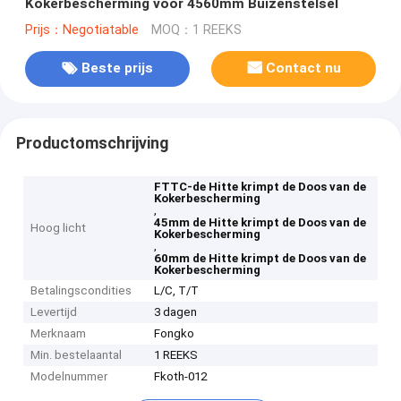
Kokerbescherming voor 4560mm Buizenstelsel
Prijs：Negotiatable
MOQ：1 REEKS
Beste prijs
Contact nu
Productomschrijving
FTTC-de Hitte krimpt de Doos van de
Kokerbescherming
,
45mm de Hitte krimpt de Doos van de
Hoog licht
Kokerbescherming
,
60mm de Hitte krimpt de Doos van de
Kokerbescherming
Betalingscondities
L/C, T/T
Levertijd
3 dagen
Merknaam
Fongko
Min. bestelaantal
1 REEKS
Modelnummer
Fkoth-012